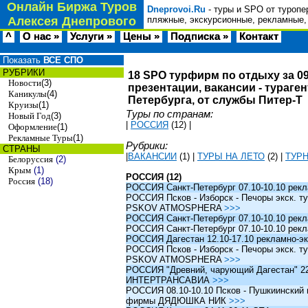
Онлайн Биржа Туров
Dneprovoi.Ru
- туры и SPO от туропе
Алексея Днепрового
пляжные, экскурсионные, рекламные,
^
О нас »
Услуги »
Цены »
Подписка »
Контакт
Показать
ВСЕ СПО
РУБРИКИ
18 SPO турфирм по отдыху за 09
Новости
(3)
презентации, вакансии - тураге
Каникулы
(4)
Петербурга, от службы Питер-Т
Круизы
(1)
Туры по странам:
Новый Год
(3)
|
РОССИЯ
(12)
|
Оформление
(1)
Рекламные Туры
(1)
Рубрики:
СТРАНЫ
|
ВАКАНСИИ
(1)
|
ТУРЫ НА ЛЕТО
(2)
|
ТУР
Белоруссия
(2)
Крым
(1)
РОССИЯ (12)
Россия
(18)
РОССИЯ Санкт-Петербург 07.10-10.10 рек
РОССИЯ Псков - Изборск - Печоры экск. ту
PSKOV ATMOSPHERA
>>>
РОССИЯ Санкт-Петербург 07.10-10.10 рек
РОССИЯ Санкт-Петербург 07.10-10.10 рек
РОССИЯ Дагестан 12.10-17.10 рекламно-эк
РОССИЯ Псков - Изборск - Печоры экск. ту
PSKOV ATMOSPHERA
>>>
РОССИЯ "Древний, чарующий Дагестан" 22.1
ИНТЕРТРАНСАВИА
>>>
РОССИЯ 08.10-10.10 Псков - Пушкиинский и
фирмы ДЯДЮШКА НИК
>>>