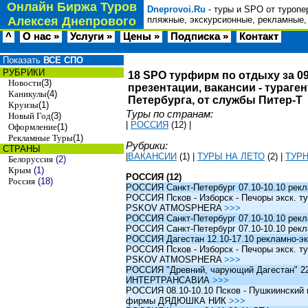
Онлайн Биржа Туров
Dneprovoi.Ru
- туры и SPO от туропе
Алексея Днепрового
пляжные, экскурсионные, рекламные,
^
О нас »
Услуги »
Цены »
Подписка »
Контакт
Показать
ВСЕ СПО
РУБРИКИ
18 SPO турфирм по отдыху за 09
Новости
(3)
презентации, вакансии - тураге
Каникулы
(4)
Петербурга, от службы Питер-Т
Круизы
(1)
Туры по странам:
Новый Год
(3)
|
РОССИЯ
(12)
|
Оформление
(1)
Рекламные Туры
(1)
Рубрики:
СТРАНЫ
|
ВАКАНСИИ
(1)
|
ТУРЫ НА ЛЕТО
(2)
|
ТУР
Белоруссия
(2)
Крым
(1)
РОССИЯ (12)
Россия
(18)
РОССИЯ Санкт-Петербург 07.10-10.10 рек
РОССИЯ Псков - Изборск - Печоры экск. ту
PSKOV ATMOSPHERA
>>>
РОССИЯ Санкт-Петербург 07.10-10.10 рек
РОССИЯ Санкт-Петербург 07.10-10.10 рек
РОССИЯ Дагестан 12.10-17.10 рекламно-эк
РОССИЯ Псков - Изборск - Печоры экск. ту
PSKOV ATMOSPHERA
>>>
РОССИЯ "Древний, чарующий Дагестан" 22.1
ИНТЕРТРАНСАВИА
>>>
РОССИЯ 08.10-10.10 Псков - Пушкиинский и
фирмы ДЯДЮШКА НИК
>>>