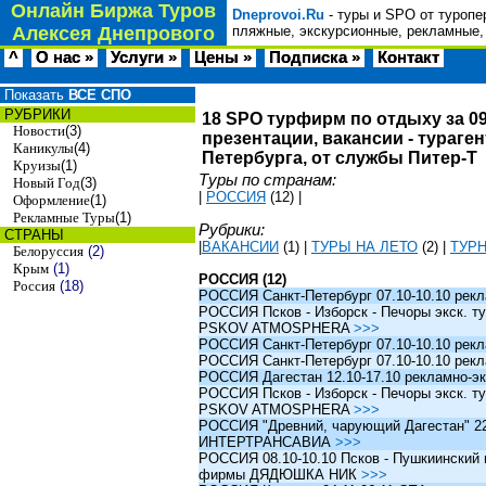
Онлайн Биржа Туров
Dneprovoi.Ru
- туры и SPO от туропе
Алексея Днепрового
пляжные, экскурсионные, рекламные,
^
О нас »
Услуги »
Цены »
Подписка »
Контакт
Показать
ВСЕ СПО
РУБРИКИ
18 SPO турфирм по отдыху за 09
Новости
(3)
презентации, вакансии - тураге
Каникулы
(4)
Петербурга, от службы Питер-Т
Круизы
(1)
Туры по странам:
Новый Год
(3)
|
РОССИЯ
(12)
|
Оформление
(1)
Рекламные Туры
(1)
Рубрики:
СТРАНЫ
|
ВАКАНСИИ
(1)
|
ТУРЫ НА ЛЕТО
(2)
|
ТУР
Белоруссия
(2)
Крым
(1)
РОССИЯ (12)
Россия
(18)
РОССИЯ Санкт-Петербург 07.10-10.10 рек
РОССИЯ Псков - Изборск - Печоры экск. ту
PSKOV ATMOSPHERA
>>>
РОССИЯ Санкт-Петербург 07.10-10.10 рек
РОССИЯ Санкт-Петербург 07.10-10.10 рек
РОССИЯ Дагестан 12.10-17.10 рекламно-эк
РОССИЯ Псков - Изборск - Печоры экск. ту
PSKOV ATMOSPHERA
>>>
РОССИЯ "Древний, чарующий Дагестан" 22.1
ИНТЕРТРАНСАВИА
>>>
РОССИЯ 08.10-10.10 Псков - Пушкиинский и
фирмы ДЯДЮШКА НИК
>>>