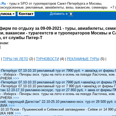
i.Ru
- туры и SPO от туроператоров Санкт-Петербурга и Москвы,
экскурсионные, рекламные, авиабилеты, визы, вакансии, семинары +7 
писка »
Контакт
Добавить в
фирм по отдыху за 09-09-2021 - туры, авиабилеты, сем
и, вакансии - турагентств и туроператоров Москвы и С
, от службы Питер-Т
анам:
|
|
ТУРЫ НА ЛЕТО
(2)
|
ТУРНОВОСТИ
(4)
|
РЕКЛАМНЫЕ ТУРЫ
(5)
|
Петербург 07.10-10.10 рекламный тур от 7990 руб. + авиа/жд от фирм
 Изборск - Печоры экск. туры на лето и осень на поезде Ласточка, ком
SPHERA
>>>
Петербург 07.10-10.10 рекламный тур от 7990 руб.+авиа/жд от фирмы
Петербург 07.10-10.10 рекламный тур от 7 990 руб.+авиа/жд от фирмы
ан 12.10-17.10 рекламно-экскурс. тур от 27 850 руб, + авиа от фирмы 
 Изборск - Печоры экск. туры на лето и осень на поезде Ласточка, ком
SPHERA
>>>
й, чарующий Дагестан" 22.10-25.10 рекламно-экск. тур от 28 500 руб.
АВИА
>>>
0.10 Псков - Пушкиинский и Себежский заповедники - Себеж от 14 990 р
ШКА НИК
>>>