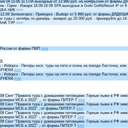
я 04.11-06.11 СПА-выходные от 13 990 руб. на ноябрьские от фирм
 - Горки - Извара 18.09-19.09 SPA выходные в Gorki Golf&Resort 4* от 8 
ШКА НИК
>>>
12.09 Зеленогорск - Приморск - Выборг от 5 990 руб. от фирмы ДЯДЮ
туры c октябрь по декабрь - возврат до 20 000 руб. - бронируйте до 14
АНА ТУР
>>>
России от фирмы ПМП
>>>
О:
 Изборск - Печоры экск. туры на лето и осень на поезде Ласточка, ком
SPHERA
>>>
 Изборск - Печоры экск. туры на лето и осень на поезде Ласточка, ком
SPHERA
>>>
 Сент "Правила тура с домашними питомцами. Горные лыжи в РФ зимо
проверки МСБ в 2022" _, от фирмы ПИТЕР-Т
>>>
 Сент "Правила тура с домашними питомцами. Горные лыжи в РФ зимо
проверки МСБ в 2022" , от фирмы ПИТЕР-Т
>>>
 Сент "Правила тура с домашними питомцами. Горные лыжи в РФ зимо
проверки МСБ в 2022" -, от фирмы ПИТЕР-Т
>>>
 Сент "Правила тура с домашними питомцами. Горные лыжи в РФ зимо
проверки МСБ в 2022" ,- от фирмы ПИТЕР-Т
>>>