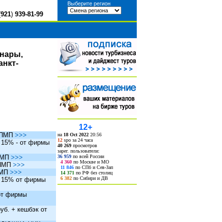
Выберите регион
(
921
)
939-81-99
инары,
анкт-
12+
ы ПМП
>>>
на
18 Oct 2022
20:56
12
spo за 24 часа
. 15% - от фирмы
40 269
просмотров
зарег. пользователи:
36 959
по всей России
 ПМП
>>>
4 360
по Москве и МО
 ПМП
>>>
11 846
по СПб и Сев-Зап
ПМП
>>>
14 371
по РФ без столиц
6 382
по Сибири и ДВ
. 15% от фирмы
 от фирмы
уб. + кешбэк от