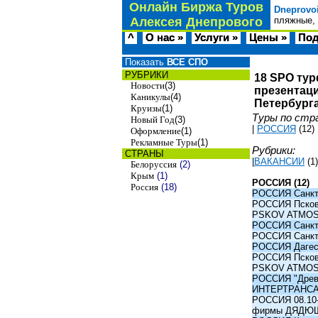
Онлайн Биржа Туров
Dneprovo
Алексея Днепрового
пляжные, 
^
О нас »
Услуги »
Цены »
Под
Показать
ВСЕ СПО
РУБРИКИ
18 SPO тур
Новости
(3)
презентаци
Каникулы
(4)
Петербурга
Круизы
(1)
Туры по стр
Новый Год
(3)
|
РОССИЯ
(12)
Оформление
(1)
Рекламные Туры
(1)
Рубрики:
СТРАНЫ
|
ВАКАНСИИ
(1)
Белоруссия
(2)
Крым
(1)
РОССИЯ (12)
Россия
(18)
РОССИЯ Санкт-
РОССИЯ Псков -
PSKOV ATMO
РОССИЯ Санкт-
РОССИЯ Санкт-
РОССИЯ Дагест
РОССИЯ Псков -
PSKOV ATMO
РОССИЯ "Древни
ИНТЕРТРАНС
РОССИЯ 08.10-1
фирмы ДЯДЮ