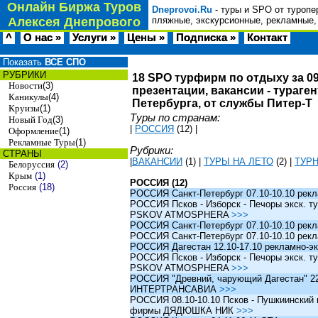
Онлайн Биржа Туров
Dneprovoi.Ru
- туры и SPO от туропе
Алексея Днепрового
пляжные, экскурсионные, рекламные,
^
О нас »
Услуги »
Цены »
Подписка »
Контакт
Показать
ВСЕ СПО
РУБРИКИ
18 SPO турфирм по отдыху за 09
Новости
(3)
презентации, вакансии - тураге
Каникулы
(4)
Петербурга, от службы Питер-Т
Круизы
(1)
Туры по странам:
Новый Год
(3)
|
РОССИЯ
(12)
|
Оформление
(1)
Рекламные Туры
(1)
Рубрики:
СТРАНЫ
|
ВАКАНСИИ
(1)
|
ТУРЫ НА ЛЕТО
(2)
|
ТУР
Белоруссия
(2)
Крым
(1)
РОССИЯ (12)
Россия
(18)
РОССИЯ Санкт-Петербург 07.10-10.10 рек
РОССИЯ Псков - Изборск - Печоры экск. ту
PSKOV ATMOSPHERA
>>>
РОССИЯ Санкт-Петербург 07.10-10.10 рек
РОССИЯ Санкт-Петербург 07.10-10.10 рек
РОССИЯ Дагестан 12.10-17.10 рекламно-эк
РОССИЯ Псков - Изборск - Печоры экск. ту
PSKOV ATMOSPHERA
>>>
РОССИЯ "Древний, чарующий Дагестан" 22.1
ИНТЕРТРАНСАВИА
>>>
РОССИЯ 08.10-10.10 Псков - Пушкиинский и
фирмы ДЯДЮШКА НИК
>>>