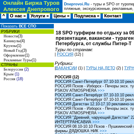
Онлайн Биржа Туров
Dneprovoi.Ru
- туры и SPO от туропе
Алексея Днепрового
пляжные, экскурсионные, рекламные,
^
О нас »
Услуги »
Цены »
Подписка »
Контакт
Показать
ВСЕ СПО
РУБРИКИ
18 SPO турфирм по отдыху за 09
Новости
(3)
презентации, вакансии - тураге
Каникулы
(4)
Петербурга, от службы Питер-Т
Круизы
(1)
Туры по странам:
Новый Год
(3)
|
РОССИЯ
(12)
|
Оформление
(1)
Рекламные Туры
(1)
Рубрики:
СТРАНЫ
|
ВАКАНСИИ
(1)
|
ТУРЫ НА ЛЕТО
(2)
|
ТУР
Белоруссия
(2)
Крым
(1)
РОССИЯ (12)
Россия
(18)
РОССИЯ Санкт-Петербург 07.10-10.10 рек
РОССИЯ Псков - Изборск - Печоры экск. ту
PSKOV ATMOSPHERA
>>>
РОССИЯ Санкт-Петербург 07.10-10.10 рек
РОССИЯ Санкт-Петербург 07.10-10.10 рек
РОССИЯ Дагестан 12.10-17.10 рекламно-эк
РОССИЯ Псков - Изборск - Печоры экск. ту
PSKOV ATMOSPHERA
>>>
РОССИЯ "Древний, чарующий Дагестан" 22.1
ИНТЕРТРАНСАВИА
>>>
РОССИЯ 08.10-10.10 Псков - Пушкиинский и
фирмы ДЯДЮШКА НИК
>>>