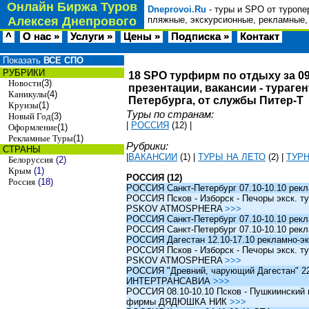
Онлайн Биржа Туров
Dneprovoi.Ru
- туры и SPO от туропе
Алексея Днепрового
пляжные, экскурсионные, рекламные,
^
О нас »
Услуги »
Цены »
Подписка »
Контакт
Показать
ВСЕ СПО
РУБРИКИ
18 SPO турфирм по отдыху за 09
Новости
(3)
презентации, вакансии - тураге
Каникулы
(4)
Петербурга, от службы Питер-Т
Круизы
(1)
Туры по странам:
Новый Год
(3)
|
РОССИЯ
(12)
|
Оформление
(1)
Рекламные Туры
(1)
Рубрики:
СТРАНЫ
|
ВАКАНСИИ
(1)
|
ТУРЫ НА ЛЕТО
(2)
|
ТУР
Белоруссия
(2)
Крым
(1)
РОССИЯ (12)
Россия
(18)
РОССИЯ Санкт-Петербург 07.10-10.10 рек
РОССИЯ Псков - Изборск - Печоры экск. ту
PSKOV ATMOSPHERA
>>>
РОССИЯ Санкт-Петербург 07.10-10.10 рек
РОССИЯ Санкт-Петербург 07.10-10.10 рек
РОССИЯ Дагестан 12.10-17.10 рекламно-эк
РОССИЯ Псков - Изборск - Печоры экск. ту
PSKOV ATMOSPHERA
>>>
РОССИЯ "Древний, чарующий Дагестан" 22.1
ИНТЕРТРАНСАВИА
>>>
РОССИЯ 08.10-10.10 Псков - Пушкиинский и
фирмы ДЯДЮШКА НИК
>>>