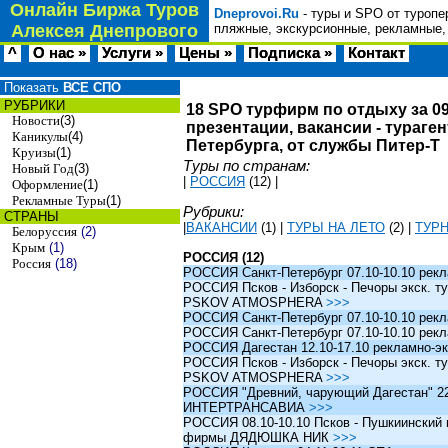
Онлайн Биржа Туров
Dneprovoi.Ru
- туры и SPO от туропе
Алексея Днепрового
пляжные, экскурсионные, рекламные,
^
О нас »
Услуги »
Цены »
Подписка »
Контакт
Показать
ВСЕ СПО
РУБРИКИ
18 SPO турфирм по отдыху за 09
Новости
(3)
презентации, вакансии - тураге
Каникулы
(4)
Петербурга, от службы Питер-Т
Круизы
(1)
Туры по странам:
Новый Год
(3)
|
РОССИЯ
(12)
|
Оформление
(1)
Рекламные Туры
(1)
Рубрики:
СТРАНЫ
|
ВАКАНСИИ
(1)
|
ТУРЫ НА ЛЕТО
(2)
|
ТУР
Белоруссия
(2)
Крым
(1)
РОССИЯ (12)
Россия
(18)
РОССИЯ Санкт-Петербург 07.10-10.10 рек
РОССИЯ Псков - Изборск - Печоры экск. ту
PSKOV ATMOSPHERA
>>>
РОССИЯ Санкт-Петербург 07.10-10.10 рек
РОССИЯ Санкт-Петербург 07.10-10.10 рек
РОССИЯ Дагестан 12.10-17.10 рекламно-эк
РОССИЯ Псков - Изборск - Печоры экск. ту
PSKOV ATMOSPHERA
>>>
РОССИЯ "Древний, чарующий Дагестан" 22.1
ИНТЕРТРАНСАВИА
>>>
РОССИЯ 08.10-10.10 Псков - Пушкиинский и
фирмы ДЯДЮШКА НИК
>>>