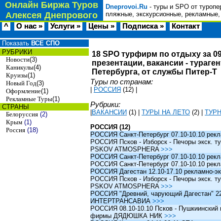
Онлайн Биржа Туров
Dneprovoi.Ru
- туры и SPO от туропе
Алексея Днепрового
пляжные, экскурсионные, рекламные,
^
О нас »
Услуги »
Цены »
Подписка »
Контакт
Показать
ВСЕ СПО
РУБРИКИ
18 SPO турфирм по отдыху за 09
Новости
(3)
презентации, вакансии - тураге
Каникулы
(4)
Петербурга, от службы Питер-Т
Круизы
(1)
Туры по странам:
Новый Год
(3)
|
РОССИЯ
(12)
|
Оформление
(1)
Рекламные Туры
(1)
Рубрики:
СТРАНЫ
|
ВАКАНСИИ
(1)
|
ТУРЫ НА ЛЕТО
(2)
|
ТУР
Белоруссия
(2)
Крым
(1)
РОССИЯ (12)
Россия
(18)
РОССИЯ Санкт-Петербург 07.10-10.10 рек
РОССИЯ Псков - Изборск - Печоры экск. ту
PSKOV ATMOSPHERA
>>>
РОССИЯ Санкт-Петербург 07.10-10.10 рек
РОССИЯ Санкт-Петербург 07.10-10.10 рек
РОССИЯ Дагестан 12.10-17.10 рекламно-эк
РОССИЯ Псков - Изборск - Печоры экск. ту
PSKOV ATMOSPHERA
>>>
РОССИЯ "Древний, чарующий Дагестан" 22.1
ИНТЕРТРАНСАВИА
>>>
РОССИЯ 08.10-10.10 Псков - Пушкиинский и
фирмы ДЯДЮШКА НИК
>>>