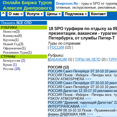
Онлайн Биржа Туров
Dneprovoi.Ru
- туры и SPO от туропе
Алексея Днепрового
пляжные, экскурсионные, рекламные,
^
О нас »
Услуги »
Цены »
Подписка »
Контакт
Показать
ВСЕ СПО
РУБРИКИ
18 SPO турфирм по отдыху за 09
Новости
(3)
презентации, вакансии - тураге
Каникулы
(4)
Петербурга, от службы Питер-Т
Круизы
(1)
Туры по странам:
Новый Год
(3)
|
РОССИЯ
(12)
|
Оформление
(1)
Рекламные Туры
(1)
Рубрики:
СТРАНЫ
|
ВАКАНСИИ
(1)
|
ТУРЫ НА ЛЕТО
(2)
|
ТУР
Белоруссия
(2)
Крым
(1)
РОССИЯ (12)
Россия
(18)
РОССИЯ Санкт-Петербург 07.10-10.10 рек
РОССИЯ Псков - Изборск - Печоры экск. ту
PSKOV ATMOSPHERA
>>>
РОССИЯ Санкт-Петербург 07.10-10.10 рек
РОССИЯ Санкт-Петербург 07.10-10.10 рек
РОССИЯ Дагестан 12.10-17.10 рекламно-эк
РОССИЯ Псков - Изборск - Печоры экск. ту
PSKOV ATMOSPHERA
>>>
РОССИЯ "Древний, чарующий Дагестан" 22.1
ИНТЕРТРАНСАВИА
>>>
РОССИЯ 08.10-10.10 Псков - Пушкиинский и
фирмы ДЯДЮШКА НИК
>>>