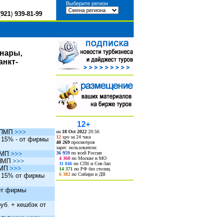
Выберите регион
(
921
)
939-81-99
инары,
анкт-
12+
ы ПМП
>>>
на
18 Oct 2022
20:56
12
spo за 24 часа
. 15% - от фирмы
40 269
просмотров
зарег. пользователи:
36 959
по всей России
 ПМП
>>>
4 360
по Москве и МО
 ПМП
>>>
11 846
по СПб и Сев-Зап
ПМП
>>>
14 371
по РФ без столиц
6 382
по Сибири и ДВ
. 15% от фирмы
 от фирмы
уб. + кешбэк от