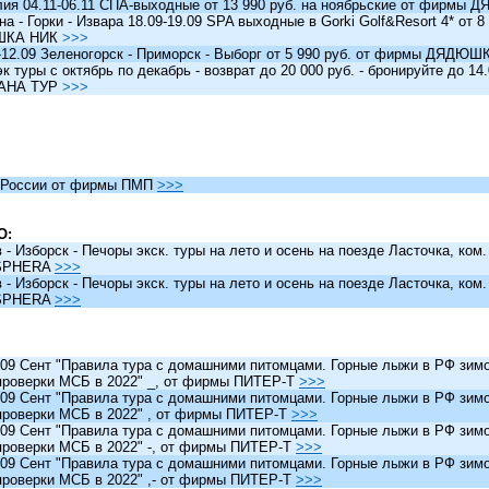
я 04.11-06.11 СПА-выходные от 13 990 руб. на ноябрьские от фирм
 - Горки - Извара 18.09-19.09 SPA выходные в Gorki Golf&Resort 4* от 8 
ШКА НИК
>>>
12.09 Зеленогорск - Приморск - Выборг от 5 990 руб. от фирмы ДЯДЮ
туры c октябрь по декабрь - возврат до 20 000 руб. - бронируйте до 14
АНА ТУР
>>>
России от фирмы ПМП
>>>
О:
 Изборск - Печоры экск. туры на лето и осень на поезде Ласточка, ком
SPHERA
>>>
 Изборск - Печоры экск. туры на лето и осень на поезде Ласточка, ком
SPHERA
>>>
 Сент "Правила тура с домашними питомцами. Горные лыжи в РФ зимо
проверки МСБ в 2022" _, от фирмы ПИТЕР-Т
>>>
 Сент "Правила тура с домашними питомцами. Горные лыжи в РФ зимо
проверки МСБ в 2022" , от фирмы ПИТЕР-Т
>>>
 Сент "Правила тура с домашними питомцами. Горные лыжи в РФ зимо
проверки МСБ в 2022" -, от фирмы ПИТЕР-Т
>>>
 Сент "Правила тура с домашними питомцами. Горные лыжи в РФ зимо
проверки МСБ в 2022" ,- от фирмы ПИТЕР-Т
>>>