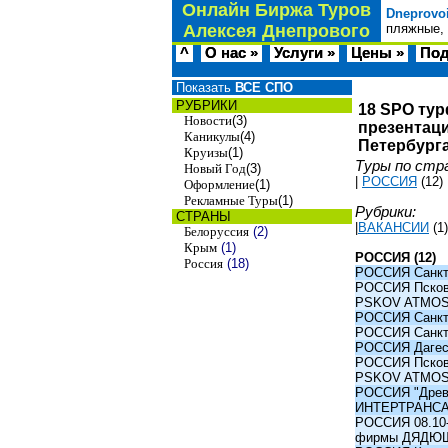
Онлайн Биржа Туров
Dneprovo
Алексея Днепрового
пляжные, 
^
О нас »
Услуги »
Цены »
Под
Показать
ВСЕ СПО
РУБРИКИ
18 SPO тур
Новости
(3)
презентаци
Каникулы
(4)
Петербурга
Круизы
(1)
Туры по стр
Новый Год
(3)
|
РОССИЯ
(12)
Оформление
(1)
Рекламные Туры
(1)
Рубрики:
СТРАНЫ
|
ВАКАНСИИ
(1)
Белоруссия
(2)
Крым
(1)
РОССИЯ (12)
Россия
(18)
РОССИЯ Санкт-
РОССИЯ Псков -
PSKOV ATMO
РОССИЯ Санкт-
РОССИЯ Санкт-
РОССИЯ Дагест
РОССИЯ Псков -
PSKOV ATMO
РОССИЯ "Древни
ИНТЕРТРАНС
РОССИЯ 08.10-1
фирмы ДЯДЮ