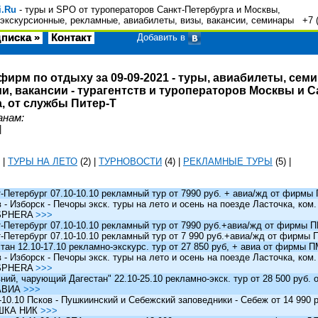
i.Ru
- туры и SPO от туроператоров Санкт-Петербурга и Москвы,
экскурсионные, рекламные, авиабилеты, визы, вакансии, семинары +7 
писка »
Контакт
Добавить в
фирм по отдыху за 09-09-2021 - туры, авиабилеты, сем
и, вакансии - турагентств и туроператоров Москвы и С
, от службы Питер-Т
анам:
|
|
ТУРЫ НА ЛЕТО
(2)
|
ТУРНОВОСТИ
(4)
|
РЕКЛАМНЫЕ ТУРЫ
(5)
|
Петербург 07.10-10.10 рекламный тур от 7990 руб. + авиа/жд от фирм
 Изборск - Печоры экск. туры на лето и осень на поезде Ласточка, ком
SPHERA
>>>
Петербург 07.10-10.10 рекламный тур от 7990 руб.+авиа/жд от фирмы
Петербург 07.10-10.10 рекламный тур от 7 990 руб.+авиа/жд от фирмы
ан 12.10-17.10 рекламно-экскурс. тур от 27 850 руб, + авиа от фирмы 
 Изборск - Печоры экск. туры на лето и осень на поезде Ласточка, ком
SPHERA
>>>
й, чарующий Дагестан" 22.10-25.10 рекламно-экск. тур от 28 500 руб.
АВИА
>>>
0.10 Псков - Пушкиинский и Себежский заповедники - Себеж от 14 990 р
ШКА НИК
>>>