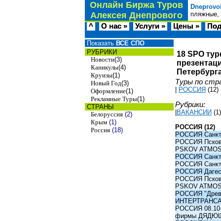
Онлайн Биржа Туров
Dneprovo
Алексея Днепрового
пляжные, 
^
О нас »
Услуги »
Цены »
Под
Показать
ВСЕ СПО
РУБРИКИ
18 SPO тур
Новости
(3)
презентаци
Каникулы
(4)
Петербурга
Круизы
(1)
Туры по стр
Новый Год
(3)
|
РОССИЯ
(12)
Оформление
(1)
Рекламные Туры
(1)
Рубрики:
СТРАНЫ
|
ВАКАНСИИ
(1)
Белоруссия
(2)
Крым
(1)
РОССИЯ (12)
Россия
(18)
РОССИЯ Санкт-
РОССИЯ Псков -
PSKOV ATMO
РОССИЯ Санкт-
РОССИЯ Санкт-
РОССИЯ Дагест
РОССИЯ Псков -
PSKOV ATMO
РОССИЯ "Древни
ИНТЕРТРАНС
РОССИЯ 08.10-1
фирмы ДЯДЮ