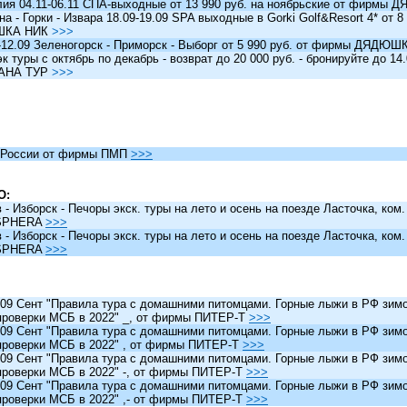
я 04.11-06.11 СПА-выходные от 13 990 руб. на ноябрьские от фирм
 - Горки - Извара 18.09-19.09 SPA выходные в Gorki Golf&Resort 4* от 8 
ШКА НИК
>>>
12.09 Зеленогорск - Приморск - Выборг от 5 990 руб. от фирмы ДЯДЮ
туры c октябрь по декабрь - возврат до 20 000 руб. - бронируйте до 14
АНА ТУР
>>>
России от фирмы ПМП
>>>
О:
 Изборск - Печоры экск. туры на лето и осень на поезде Ласточка, ком
SPHERA
>>>
 Изборск - Печоры экск. туры на лето и осень на поезде Ласточка, ком
SPHERA
>>>
 Сент "Правила тура с домашними питомцами. Горные лыжи в РФ зимо
проверки МСБ в 2022" _, от фирмы ПИТЕР-Т
>>>
 Сент "Правила тура с домашними питомцами. Горные лыжи в РФ зимо
проверки МСБ в 2022" , от фирмы ПИТЕР-Т
>>>
 Сент "Правила тура с домашними питомцами. Горные лыжи в РФ зимо
проверки МСБ в 2022" -, от фирмы ПИТЕР-Т
>>>
 Сент "Правила тура с домашними питомцами. Горные лыжи в РФ зимо
проверки МСБ в 2022" ,- от фирмы ПИТЕР-Т
>>>