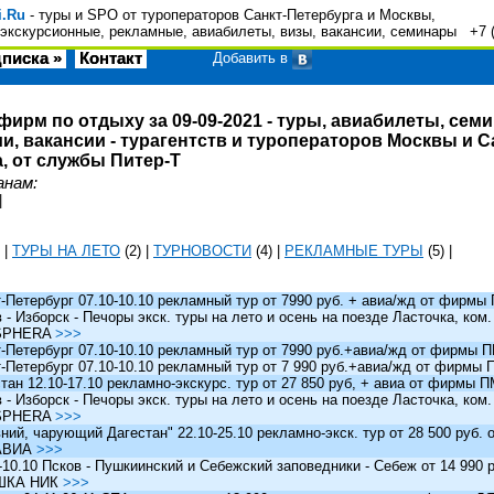
i.Ru
- туры и SPO от туроператоров Санкт-Петербурга и Москвы,
экскурсионные, рекламные, авиабилеты, визы, вакансии, семинары +7 
писка »
Контакт
Добавить в
фирм по отдыху за 09-09-2021 - туры, авиабилеты, сем
и, вакансии - турагентств и туроператоров Москвы и С
, от службы Питер-Т
анам:
|
|
ТУРЫ НА ЛЕТО
(2)
|
ТУРНОВОСТИ
(4)
|
РЕКЛАМНЫЕ ТУРЫ
(5)
|
Петербург 07.10-10.10 рекламный тур от 7990 руб. + авиа/жд от фирм
 Изборск - Печоры экск. туры на лето и осень на поезде Ласточка, ком
SPHERA
>>>
Петербург 07.10-10.10 рекламный тур от 7990 руб.+авиа/жд от фирмы
Петербург 07.10-10.10 рекламный тур от 7 990 руб.+авиа/жд от фирмы
ан 12.10-17.10 рекламно-экскурс. тур от 27 850 руб, + авиа от фирмы 
 Изборск - Печоры экск. туры на лето и осень на поезде Ласточка, ком
SPHERA
>>>
й, чарующий Дагестан" 22.10-25.10 рекламно-экск. тур от 28 500 руб.
АВИА
>>>
0.10 Псков - Пушкиинский и Себежский заповедники - Себеж от 14 990 р
ШКА НИК
>>>