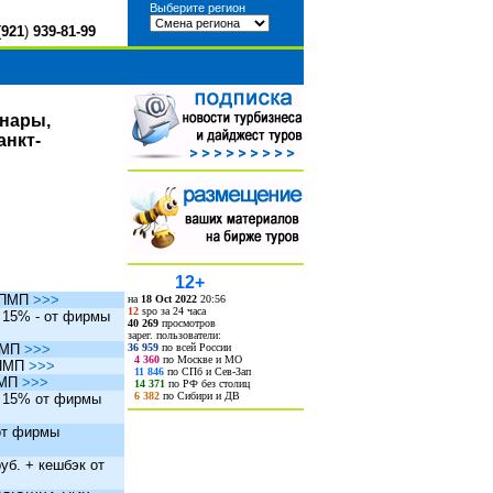
Выберите регион
(
921
)
939-81-99
инары,
анкт-
12+
ы ПМП
>>>
на
18 Oct 2022
20:56
12
spo за 24 часа
. 15% - от фирмы
40 269
просмотров
зарег. пользователи:
36 959
по всей России
 ПМП
>>>
4 360
по Москве и МО
 ПМП
>>>
11 846
по СПб и Сев-Зап
ПМП
>>>
14 371
по РФ без столиц
6 382
по Сибири и ДВ
. 15% от фирмы
 от фирмы
уб. + кешбэк от