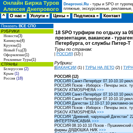
Онлайн Биржа Туров
Dneprovoi.Ru
- туры и SPO от туропе
Алексея Днепрового
пляжные, экскурсионные, рекламные,
^
О нас »
Услуги »
Цены »
Подписка »
Контакт
Показать
ВСЕ СПО
РУБРИКИ
18 SPO турфирм по отдыху за 09
Новости
(3)
презентации, вакансии - тураге
Каникулы
(4)
Петербурга, от службы Питер-Т
Круизы
(1)
Туры по странам:
Новый Год
(3)
|
РОССИЯ
(12)
|
Оформление
(1)
Рекламные Туры
(1)
Рубрики:
СТРАНЫ
|
ВАКАНСИИ
(1)
|
ТУРЫ НА ЛЕТО
(2)
|
ТУР
Белоруссия
(2)
Крым
(1)
РОССИЯ (12)
Россия
(18)
РОССИЯ Санкт-Петербург 07.10-10.10 рек
РОССИЯ Псков - Изборск - Печоры экск. ту
PSKOV ATMOSPHERA
>>>
РОССИЯ Санкт-Петербург 07.10-10.10 рек
РОССИЯ Санкт-Петербург 07.10-10.10 рек
РОССИЯ Дагестан 12.10-17.10 рекламно-эк
РОССИЯ Псков - Изборск - Печоры экск. ту
PSKOV ATMOSPHERA
>>>
РОССИЯ "Древний, чарующий Дагестан" 22.1
ИНТЕРТРАНСАВИА
>>>
РОССИЯ 08.10-10.10 Псков - Пушкиинский и
фирмы ДЯДЮШКА НИК
>>>