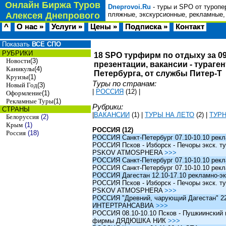
Онлайн Биржа Туров
Dneprovoi.Ru
- туры и SPO от туропе
Алексея Днепрового
пляжные, экскурсионные, рекламные,
^
О нас »
Услуги »
Цены »
Подписка »
Контакт
Показать
ВСЕ СПО
РУБРИКИ
18 SPO турфирм по отдыху за 09
Новости
(3)
презентации, вакансии - тураге
Каникулы
(4)
Петербурга, от службы Питер-Т
Круизы
(1)
Туры по странам:
Новый Год
(3)
|
РОССИЯ
(12)
|
Оформление
(1)
Рекламные Туры
(1)
Рубрики:
СТРАНЫ
|
ВАКАНСИИ
(1)
|
ТУРЫ НА ЛЕТО
(2)
|
ТУР
Белоруссия
(2)
Крым
(1)
РОССИЯ (12)
Россия
(18)
РОССИЯ Санкт-Петербург 07.10-10.10 рек
РОССИЯ Псков - Изборск - Печоры экск. ту
PSKOV ATMOSPHERA
>>>
РОССИЯ Санкт-Петербург 07.10-10.10 рек
РОССИЯ Санкт-Петербург 07.10-10.10 рек
РОССИЯ Дагестан 12.10-17.10 рекламно-эк
РОССИЯ Псков - Изборск - Печоры экск. ту
PSKOV ATMOSPHERA
>>>
РОССИЯ "Древний, чарующий Дагестан" 22.1
ИНТЕРТРАНСАВИА
>>>
РОССИЯ 08.10-10.10 Псков - Пушкиинский и
фирмы ДЯДЮШКА НИК
>>>