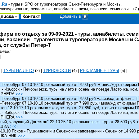
i.Ru
- туры и SPO от туроператоров Санкт-Петербурга и Москвы,
экскурсионные, рекламные, авиабилеты, визы, вакансии, семинары +7 
писка »
Контакт
Добавить в
фирм по отдыху за 09-09-2021 - туры, авиабилеты, сем
и, вакансии - турагентств и туроператоров Москвы и С
, от службы Питер-Т
анам:
|
|
ТУРЫ НА ЛЕТО
(2)
|
ТУРНОВОСТИ
(4)
|
РЕКЛАМНЫЕ ТУРЫ
(5)
|
Петербург 07.10-10.10 рекламный тур от 7990 руб. + авиа/жд от фирм
 Изборск - Печоры экск. туры на лето и осень на поезде Ласточка, ком
SPHERA
>>>
Петербург 07.10-10.10 рекламный тур от 7990 руб.+авиа/жд от фирмы
Петербург 07.10-10.10 рекламный тур от 7 990 руб.+авиа/жд от фирмы
ан 12.10-17.10 рекламно-экскурс. тур от 27 850 руб, + авиа от фирмы 
 Изборск - Печоры экск. туры на лето и осень на поезде Ласточка, ком
SPHERA
>>>
й, чарующий Дагестан" 22.10-25.10 рекламно-экск. тур от 28 500 руб.
АВИА
>>>
0.10 Псков - Пушкиинский и Себежский заповедники - Себеж от 14 990 р
ШКА НИК
>>>