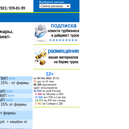
Выберите регион
(
921
)
939-81-99
инары,
анкт-
12+
ы ПМП
>>>
на
18 Oct 2022
20:56
12
spo за 24 часа
. 15% - от фирмы
40 269
просмотров
зарег. пользователи:
36 959
по всей России
 ПМП
>>>
4 360
по Москве и МО
 ПМП
>>>
11 846
по СПб и Сев-Зап
ПМП
>>>
14 371
по РФ без столиц
6 382
по Сибири и ДВ
. 15% от фирмы
 от фирмы
уб. + кешбэк от