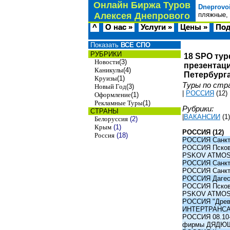
Онлайн Биржа Туров
Dneprovo
Алексея Днепрового
пляжные, 
^
О нас »
Услуги »
Цены »
Под
Показать
ВСЕ СПО
РУБРИКИ
18 SPO тур
Новости
(3)
презентаци
Каникулы
(4)
Петербурга
Круизы
(1)
Туры по стр
Новый Год
(3)
|
РОССИЯ
(12)
Оформление
(1)
Рекламные Туры
(1)
Рубрики:
СТРАНЫ
|
ВАКАНСИИ
(1)
Белоруссия
(2)
Крым
(1)
РОССИЯ (12)
Россия
(18)
РОССИЯ Санкт-
РОССИЯ Псков -
PSKOV ATMO
РОССИЯ Санкт-
РОССИЯ Санкт-
РОССИЯ Дагест
РОССИЯ Псков -
PSKOV ATMO
РОССИЯ "Древни
ИНТЕРТРАНС
РОССИЯ 08.10-1
фирмы ДЯДЮ