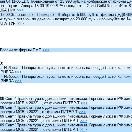
я 04.11-06.11 СПА-выходные от 13 990 руб. на ноябрьские от фирм
 - Горки - Извара 18.09-19.09 SPA выходные в Gorki Golf&Resort 4* от 8 
ШКА НИК
>>>
12.09 Зеленогорск - Приморск - Выборг от 5 990 руб. от фирмы ДЯДЮ
туры c октябрь по декабрь - возврат до 20 000 руб. - бронируйте до 14
АНА ТУР
>>>
России от фирмы ПМП
>>>
О:
 Изборск - Печоры экск. туры на лето и осень на поезде Ласточка, ком
SPHERA
>>>
 Изборск - Печоры экск. туры на лето и осень на поезде Ласточка, ком
SPHERA
>>>
 Сент "Правила тура с домашними питомцами. Горные лыжи в РФ зимо
проверки МСБ в 2022" _, от фирмы ПИТЕР-Т
>>>
 Сент "Правила тура с домашними питомцами. Горные лыжи в РФ зимо
проверки МСБ в 2022" , от фирмы ПИТЕР-Т
>>>
 Сент "Правила тура с домашними питомцами. Горные лыжи в РФ зимо
проверки МСБ в 2022" -, от фирмы ПИТЕР-Т
>>>
 Сент "Правила тура с домашними питомцами. Горные лыжи в РФ зимо
проверки МСБ в 2022" ,- от фирмы ПИТЕР-Т
>>>