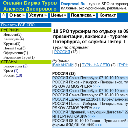
Онлайн Биржа Туров
Dneprovoi.Ru
- туры и SPO от туропе
Алексея Днепрового
пляжные, экскурсионные, рекламные,
^
О нас »
Услуги »
Цены »
Подписка »
Контакт
Показать
ВСЕ СПО
РУБРИКИ
18 SPO турфирм по отдыху за 09
Новости
(3)
презентации, вакансии - тураге
Каникулы
(4)
Петербурга, от службы Питер-Т
Круизы
(1)
Туры по странам:
Новый Год
(3)
|
РОССИЯ
(12)
|
Оформление
(1)
Рекламные Туры
(1)
Рубрики:
СТРАНЫ
|
ВАКАНСИИ
(1)
|
ТУРЫ НА ЛЕТО
(2)
|
ТУР
Белоруссия
(2)
Крым
(1)
РОССИЯ (12)
Россия
(18)
РОССИЯ Санкт-Петербург 07.10-10.10 рек
РОССИЯ Псков - Изборск - Печоры экск. ту
PSKOV ATMOSPHERA
>>>
РОССИЯ Санкт-Петербург 07.10-10.10 рек
РОССИЯ Санкт-Петербург 07.10-10.10 рек
РОССИЯ Дагестан 12.10-17.10 рекламно-эк
РОССИЯ Псков - Изборск - Печоры экск. ту
PSKOV ATMOSPHERA
>>>
РОССИЯ "Древний, чарующий Дагестан" 22.1
ИНТЕРТРАНСАВИА
>>>
РОССИЯ 08.10-10.10 Псков - Пушкиинский и
фирмы ДЯДЮШКА НИК
>>>