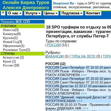
Онлайн Биржа Туров
Dneprovoi.Ru
- туры и SPO от туропе
Алексея Днепрового
пляжные, экскурсионные, рекламные,
^
О нас »
Услуги »
Цены »
Подписка »
Контакт
Показать
ВСЕ СПО
РУБРИКИ
18 SPO турфирм по отдыху за 09
Новости
(3)
презентации, вакансии - тураге
Каникулы
(4)
Петербурга, от службы Питер-Т
Круизы
(1)
Туры по странам:
Новый Год
(3)
|
РОССИЯ
(12)
|
Оформление
(1)
Рекламные Туры
(1)
Рубрики:
СТРАНЫ
|
ВАКАНСИИ
(1)
|
ТУРЫ НА ЛЕТО
(2)
|
ТУР
Белоруссия
(2)
Крым
(1)
РОССИЯ (12)
Россия
(18)
РОССИЯ Санкт-Петербург 07.10-10.10 рек
РОССИЯ Псков - Изборск - Печоры экск. ту
PSKOV ATMOSPHERA
>>>
РОССИЯ Санкт-Петербург 07.10-10.10 рек
РОССИЯ Санкт-Петербург 07.10-10.10 рек
РОССИЯ Дагестан 12.10-17.10 рекламно-эк
РОССИЯ Псков - Изборск - Печоры экск. ту
PSKOV ATMOSPHERA
>>>
РОССИЯ "Древний, чарующий Дагестан" 22.1
ИНТЕРТРАНСАВИА
>>>
РОССИЯ 08.10-10.10 Псков - Пушкиинский и
фирмы ДЯДЮШКА НИК
>>>