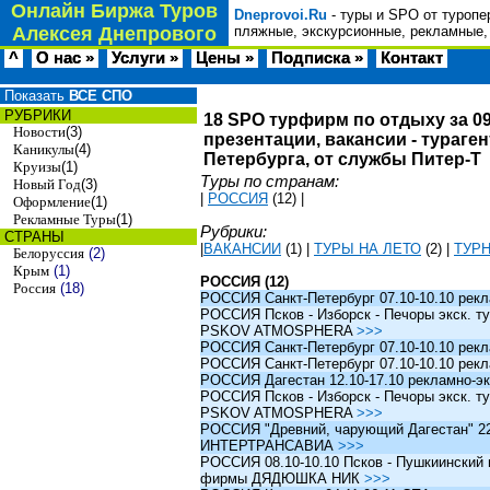
Онлайн Биржа Туров
Dneprovoi.Ru
- туры и SPO от туропе
Алексея Днепрового
пляжные, экскурсионные, рекламные,
^
О нас »
Услуги »
Цены »
Подписка »
Контакт
Показать
ВСЕ СПО
РУБРИКИ
18 SPO турфирм по отдыху за 09
Новости
(3)
презентации, вакансии - тураге
Каникулы
(4)
Петербурга, от службы Питер-Т
Круизы
(1)
Туры по странам:
Новый Год
(3)
|
РОССИЯ
(12)
|
Оформление
(1)
Рекламные Туры
(1)
Рубрики:
СТРАНЫ
|
ВАКАНСИИ
(1)
|
ТУРЫ НА ЛЕТО
(2)
|
ТУР
Белоруссия
(2)
Крым
(1)
РОССИЯ (12)
Россия
(18)
РОССИЯ Санкт-Петербург 07.10-10.10 рек
РОССИЯ Псков - Изборск - Печоры экск. ту
PSKOV ATMOSPHERA
>>>
РОССИЯ Санкт-Петербург 07.10-10.10 рек
РОССИЯ Санкт-Петербург 07.10-10.10 рек
РОССИЯ Дагестан 12.10-17.10 рекламно-эк
РОССИЯ Псков - Изборск - Печоры экск. ту
PSKOV ATMOSPHERA
>>>
РОССИЯ "Древний, чарующий Дагестан" 22.1
ИНТЕРТРАНСАВИА
>>>
РОССИЯ 08.10-10.10 Псков - Пушкиинский и
фирмы ДЯДЮШКА НИК
>>>