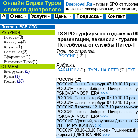
Онлайн Биржа Туров
Dneprovoi.Ru
- туры и SPO от туропе
Алексея Днепрового
пляжные, экскурсионные, рекламные,
^
О нас »
Услуги »
Цены »
Подписка »
Контакт
Показать
ВСЕ СПО
РУБРИКИ
18 SPO турфирм по отдыху за 09
Новости
(3)
презентации, вакансии - тураге
Каникулы
(4)
Петербурга, от службы Питер-Т
Круизы
(1)
Туры по странам:
Новый Год
(3)
|
РОССИЯ
(12)
|
Оформление
(1)
Рекламные Туры
(1)
Рубрики:
СТРАНЫ
|
ВАКАНСИИ
(1)
|
ТУРЫ НА ЛЕТО
(2)
|
ТУР
Белоруссия
(2)
Крым
(1)
РОССИЯ (12)
Россия
(18)
РОССИЯ Санкт-Петербург 07.10-10.10 рек
РОССИЯ Псков - Изборск - Печоры экск. ту
PSKOV ATMOSPHERA
>>>
РОССИЯ Санкт-Петербург 07.10-10.10 рек
РОССИЯ Санкт-Петербург 07.10-10.10 рек
РОССИЯ Дагестан 12.10-17.10 рекламно-эк
РОССИЯ Псков - Изборск - Печоры экск. ту
PSKOV ATMOSPHERA
>>>
РОССИЯ "Древний, чарующий Дагестан" 22.1
ИНТЕРТРАНСАВИА
>>>
РОССИЯ 08.10-10.10 Псков - Пушкиинский и
фирмы ДЯДЮШКА НИК
>>>