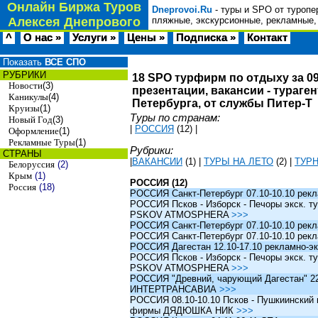
Онлайн Биржа Туров
Dneprovoi.Ru
- туры и SPO от туропе
Алексея Днепрового
пляжные, экскурсионные, рекламные,
^
О нас »
Услуги »
Цены »
Подписка »
Контакт
Показать
ВСЕ СПО
РУБРИКИ
18 SPO турфирм по отдыху за 09
Новости
(3)
презентации, вакансии - тураге
Каникулы
(4)
Петербурга, от службы Питер-Т
Круизы
(1)
Туры по странам:
Новый Год
(3)
|
РОССИЯ
(12)
|
Оформление
(1)
Рекламные Туры
(1)
Рубрики:
СТРАНЫ
|
ВАКАНСИИ
(1)
|
ТУРЫ НА ЛЕТО
(2)
|
ТУР
Белоруссия
(2)
Крым
(1)
РОССИЯ (12)
Россия
(18)
РОССИЯ Санкт-Петербург 07.10-10.10 рек
РОССИЯ Псков - Изборск - Печоры экск. ту
PSKOV ATMOSPHERA
>>>
РОССИЯ Санкт-Петербург 07.10-10.10 рек
РОССИЯ Санкт-Петербург 07.10-10.10 рек
РОССИЯ Дагестан 12.10-17.10 рекламно-эк
РОССИЯ Псков - Изборск - Печоры экск. ту
PSKOV ATMOSPHERA
>>>
РОССИЯ "Древний, чарующий Дагестан" 22.1
ИНТЕРТРАНСАВИА
>>>
РОССИЯ 08.10-10.10 Псков - Пушкиинский и
фирмы ДЯДЮШКА НИК
>>>