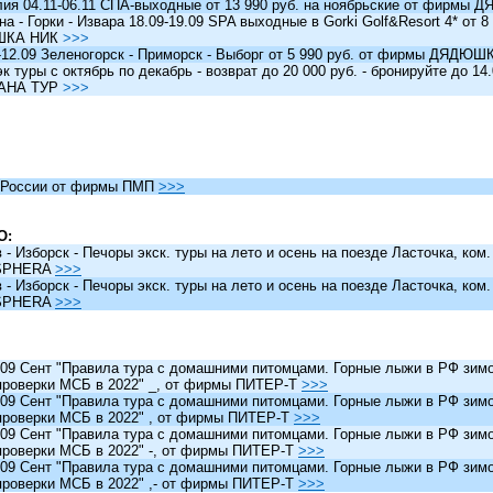
я 04.11-06.11 СПА-выходные от 13 990 руб. на ноябрьские от фирм
 - Горки - Извара 18.09-19.09 SPA выходные в Gorki Golf&Resort 4* от 8 
ШКА НИК
>>>
12.09 Зеленогорск - Приморск - Выборг от 5 990 руб. от фирмы ДЯДЮ
туры c октябрь по декабрь - возврат до 20 000 руб. - бронируйте до 14
АНА ТУР
>>>
России от фирмы ПМП
>>>
О:
 Изборск - Печоры экск. туры на лето и осень на поезде Ласточка, ком
SPHERA
>>>
 Изборск - Печоры экск. туры на лето и осень на поезде Ласточка, ком
SPHERA
>>>
 Сент "Правила тура с домашними питомцами. Горные лыжи в РФ зимо
проверки МСБ в 2022" _, от фирмы ПИТЕР-Т
>>>
 Сент "Правила тура с домашними питомцами. Горные лыжи в РФ зимо
проверки МСБ в 2022" , от фирмы ПИТЕР-Т
>>>
 Сент "Правила тура с домашними питомцами. Горные лыжи в РФ зимо
проверки МСБ в 2022" -, от фирмы ПИТЕР-Т
>>>
 Сент "Правила тура с домашними питомцами. Горные лыжи в РФ зимо
проверки МСБ в 2022" ,- от фирмы ПИТЕР-Т
>>>