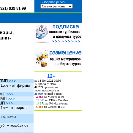
Выберите регион
(
921
)
939-81-99
инары,
анкт-
12+
ы ПМП
>>>
на
18 Oct 2022
20:56
12
spo за 24 часа
. 15% - от фирмы
40 269
просмотров
зарег. пользователи:
36 959
по всей России
 ПМП
>>>
4 360
по Москве и МО
 ПМП
>>>
11 846
по СПб и Сев-Зап
ПМП
>>>
14 371
по РФ без столиц
6 382
по Сибири и ДВ
. 15% от фирмы
 от фирмы
уб. + кешбэк от