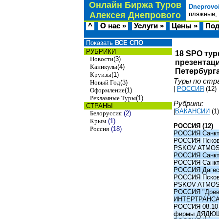
Онлайн Биржа Туров
Dneprovo
Алексея Днепрового
пляжные, 
^
О нас »
Услуги »
Цены »
Под
Показать
ВСЕ СПО
РУБРИКИ
18 SPO тур
Новости
(3)
презентаци
Каникулы
(4)
Петербурга
Круизы
(1)
Туры по стр
Новый Год
(3)
|
РОССИЯ
(12)
Оформление
(1)
Рекламные Туры
(1)
Рубрики:
СТРАНЫ
|
ВАКАНСИИ
(1)
Белоруссия
(2)
Крым
(1)
РОССИЯ (12)
Россия
(18)
РОССИЯ Санкт-
РОССИЯ Псков -
PSKOV ATMO
РОССИЯ Санкт-
РОССИЯ Санкт-
РОССИЯ Дагест
РОССИЯ Псков -
PSKOV ATMO
РОССИЯ "Древни
ИНТЕРТРАНС
РОССИЯ 08.10-1
фирмы ДЯДЮ