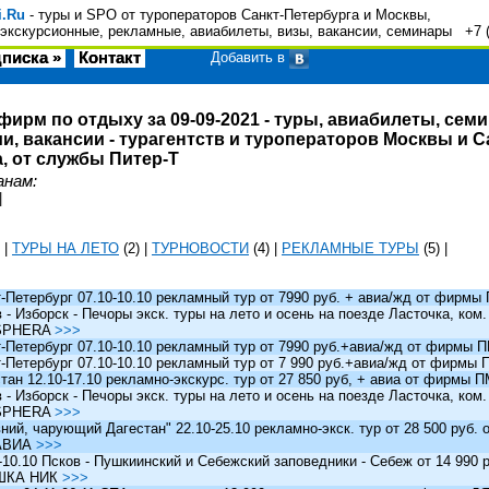
i.Ru
- туры и SPO от туроператоров Санкт-Петербурга и Москвы,
экскурсионные, рекламные, авиабилеты, визы, вакансии, семинары +7 
писка »
Контакт
Добавить в
фирм по отдыху за 09-09-2021 - туры, авиабилеты, сем
и, вакансии - турагентств и туроператоров Москвы и С
, от службы Питер-Т
анам:
|
|
ТУРЫ НА ЛЕТО
(2)
|
ТУРНОВОСТИ
(4)
|
РЕКЛАМНЫЕ ТУРЫ
(5)
|
Петербург 07.10-10.10 рекламный тур от 7990 руб. + авиа/жд от фирм
 Изборск - Печоры экск. туры на лето и осень на поезде Ласточка, ком
SPHERA
>>>
Петербург 07.10-10.10 рекламный тур от 7990 руб.+авиа/жд от фирмы
Петербург 07.10-10.10 рекламный тур от 7 990 руб.+авиа/жд от фирмы
ан 12.10-17.10 рекламно-экскурс. тур от 27 850 руб, + авиа от фирмы 
 Изборск - Печоры экск. туры на лето и осень на поезде Ласточка, ком
SPHERA
>>>
й, чарующий Дагестан" 22.10-25.10 рекламно-экск. тур от 28 500 руб.
АВИА
>>>
0.10 Псков - Пушкиинский и Себежский заповедники - Себеж от 14 990 р
ШКА НИК
>>>