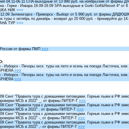
я 04.11-06.11 СПА-выходные от 13 990 руб. на ноябрьские от фирм
 - Горки - Извара 18.09-19.09 SPA выходные в Gorki Golf&Resort 4* от 8 
ШКА НИК
>>>
12.09 Зеленогорск - Приморск - Выборг от 5 990 руб. от фирмы ДЯДЮ
туры c октябрь по декабрь - возврат до 20 000 руб. - бронируйте до 14
АНА ТУР
>>>
России от фирмы ПМП
>>>
О:
 Изборск - Печоры экск. туры на лето и осень на поезде Ласточка, ком
SPHERA
>>>
 Изборск - Печоры экск. туры на лето и осень на поезде Ласточка, ком
SPHERA
>>>
 Сент "Правила тура с домашними питомцами. Горные лыжи в РФ зимо
проверки МСБ в 2022" _, от фирмы ПИТЕР-Т
>>>
 Сент "Правила тура с домашними питомцами. Горные лыжи в РФ зимо
проверки МСБ в 2022" , от фирмы ПИТЕР-Т
>>>
 Сент "Правила тура с домашними питомцами. Горные лыжи в РФ зимо
проверки МСБ в 2022" -, от фирмы ПИТЕР-Т
>>>
 Сент "Правила тура с домашними питомцами. Горные лыжи в РФ зимо
проверки МСБ в 2022" ,- от фирмы ПИТЕР-Т
>>>