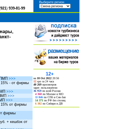
Выберите регион
(
921
)
939-81-99
инары,
анкт-
12+
ы ПМП
>>>
на
18 Oct 2022
20:56
12
spo за 24 часа
. 15% - от фирмы
40 269
просмотров
зарег. пользователи:
36 959
по всей России
 ПМП
>>>
4 360
по Москве и МО
 ПМП
>>>
11 846
по СПб и Сев-Зап
ПМП
>>>
14 371
по РФ без столиц
6 382
по Сибири и ДВ
. 15% от фирмы
 от фирмы
уб. + кешбэк от