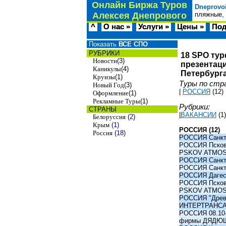
Онлайн Биржа Туров
Dneprovo
Алексея Днепрового
пляжные, 
^
О нас »
Услуги »
Цены »
Под
Показать
ВСЕ СПО
РУБРИКИ
18 SPO тур
Новости
(3)
презентаци
Каникулы
(4)
Петербурга
Круизы
(1)
Туры по стр
Новый Год
(3)
|
РОССИЯ
(12)
Оформление
(1)
Рекламные Туры
(1)
Рубрики:
СТРАНЫ
|
ВАКАНСИИ
(1)
Белоруссия
(2)
Крым
(1)
РОССИЯ (12)
Россия
(18)
РОССИЯ Санкт-
РОССИЯ Псков -
PSKOV ATMO
РОССИЯ Санкт-
РОССИЯ Санкт-
РОССИЯ Дагест
РОССИЯ Псков -
PSKOV ATMO
РОССИЯ "Древни
ИНТЕРТРАНС
РОССИЯ 08.10-1
фирмы ДЯДЮ