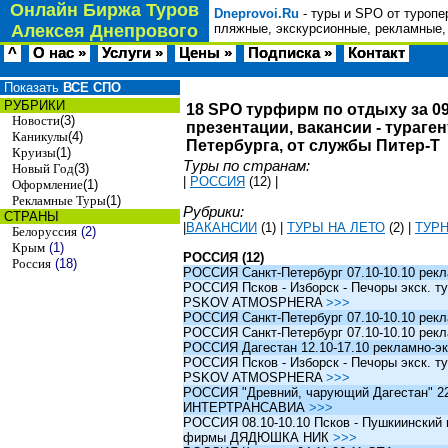
Онлайн Биржа Туров
Dneprovoi.Ru
- туры и SPO от туропе
Алексея Днепрового
пляжные, экскурсионные, рекламные,
^
О нас »
Услуги »
Цены »
Подписка »
Контакт
Показать
ВСЕ СПО
РУБРИКИ
18 SPO турфирм по отдыху за 09
Новости
(3)
презентации, вакансии - тураге
Каникулы
(4)
Петербурга, от службы Питер-Т
Круизы
(1)
Туры по странам:
Новый Год
(3)
|
РОССИЯ
(12)
|
Оформление
(1)
Рекламные Туры
(1)
Рубрики:
СТРАНЫ
|
ВАКАНСИИ
(1)
|
ТУРЫ НА ЛЕТО
(2)
|
ТУР
Белоруссия
(2)
Крым
(1)
РОССИЯ (12)
Россия
(18)
РОССИЯ Санкт-Петербург 07.10-10.10 рек
РОССИЯ Псков - Изборск - Печоры экск. ту
PSKOV ATMOSPHERA
>>>
РОССИЯ Санкт-Петербург 07.10-10.10 рек
РОССИЯ Санкт-Петербург 07.10-10.10 рек
РОССИЯ Дагестан 12.10-17.10 рекламно-эк
РОССИЯ Псков - Изборск - Печоры экск. ту
PSKOV ATMOSPHERA
>>>
РОССИЯ "Древний, чарующий Дагестан" 22.1
ИНТЕРТРАНСАВИА
>>>
РОССИЯ 08.10-10.10 Псков - Пушкиинский и
фирмы ДЯДЮШКА НИК
>>>