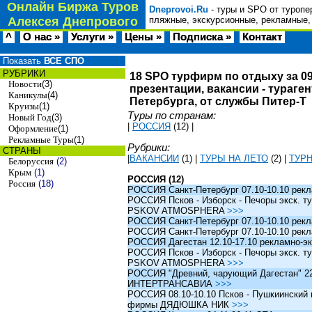
Онлайн Биржа Туров
Dneprovoi.Ru
- туры и SPO от туропе
Алексея Днепрового
пляжные, экскурсионные, рекламные,
^
О нас »
Услуги »
Цены »
Подписка »
Контакт
Показать
ВСЕ СПО
РУБРИКИ
18 SPO турфирм по отдыху за 09
Новости
(3)
презентации, вакансии - тураге
Каникулы
(4)
Петербурга, от службы Питер-Т
Круизы
(1)
Туры по странам:
Новый Год
(3)
|
РОССИЯ
(12)
|
Оформление
(1)
Рекламные Туры
(1)
Рубрики:
СТРАНЫ
|
ВАКАНСИИ
(1)
|
ТУРЫ НА ЛЕТО
(2)
|
ТУР
Белоруссия
(2)
Крым
(1)
РОССИЯ (12)
Россия
(18)
РОССИЯ Санкт-Петербург 07.10-10.10 рек
РОССИЯ Псков - Изборск - Печоры экск. ту
PSKOV ATMOSPHERA
>>>
РОССИЯ Санкт-Петербург 07.10-10.10 рек
РОССИЯ Санкт-Петербург 07.10-10.10 рек
РОССИЯ Дагестан 12.10-17.10 рекламно-эк
РОССИЯ Псков - Изборск - Печоры экск. ту
PSKOV ATMOSPHERA
>>>
РОССИЯ "Древний, чарующий Дагестан" 22.1
ИНТЕРТРАНСАВИА
>>>
РОССИЯ 08.10-10.10 Псков - Пушкиинский и
фирмы ДЯДЮШКА НИК
>>>