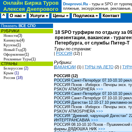
Онлайн Биржа Туров
Dneprovoi.Ru
- туры и SPO от туропе
Алексея Днепрового
пляжные, экскурсионные, рекламные,
^
О нас »
Услуги »
Цены »
Подписка »
Контакт
Показать
ВСЕ СПО
РУБРИКИ
18 SPO турфирм по отдыху за 09
Новости
(3)
презентации, вакансии - тураге
Каникулы
(4)
Петербурга, от службы Питер-Т
Круизы
(1)
Туры по странам:
Новый Год
(3)
|
РОССИЯ
(12)
|
Оформление
(1)
Рекламные Туры
(1)
Рубрики:
СТРАНЫ
|
ВАКАНСИИ
(1)
|
ТУРЫ НА ЛЕТО
(2)
|
ТУР
Белоруссия
(2)
Крым
(1)
РОССИЯ (12)
Россия
(18)
РОССИЯ Санкт-Петербург 07.10-10.10 рек
РОССИЯ Псков - Изборск - Печоры экск. ту
PSKOV ATMOSPHERA
>>>
РОССИЯ Санкт-Петербург 07.10-10.10 рек
РОССИЯ Санкт-Петербург 07.10-10.10 рек
РОССИЯ Дагестан 12.10-17.10 рекламно-эк
РОССИЯ Псков - Изборск - Печоры экск. ту
PSKOV ATMOSPHERA
>>>
РОССИЯ "Древний, чарующий Дагестан" 22.1
ИНТЕРТРАНСАВИА
>>>
РОССИЯ 08.10-10.10 Псков - Пушкиинский и
фирмы ДЯДЮШКА НИК
>>>