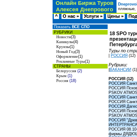
Онлайн Биржа Туров
Dneprovo
Алексея Днепрового
пляжные, 
^
О нас »
Услуги »
Цены »
Под
Показать
ВСЕ СПО
РУБРИКИ
18 SPO тур
Новости
(3)
презентаци
Каникулы
(4)
Петербурга
Круизы
(1)
Туры по стр
Новый Год
(3)
|
РОССИЯ
(12)
Оформление
(1)
Рекламные Туры
(1)
Рубрики:
СТРАНЫ
|
ВАКАНСИИ
(1)
Белоруссия
(2)
Крым
(1)
РОССИЯ (12)
Россия
(18)
РОССИЯ Санкт-
РОССИЯ Псков -
PSKOV ATMO
РОССИЯ Санкт-
РОССИЯ Санкт-
РОССИЯ Дагест
РОССИЯ Псков -
PSKOV ATMO
РОССИЯ "Древни
ИНТЕРТРАНС
РОССИЯ 08.10-1
фирмы ДЯДЮ