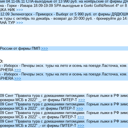
я 04.11-06.11 СПА-выходные от 13 990 руб. на ноябрьские от фирм
 - Горки - Извара 18.09-19.09 SPA выходные в Gorki Golf&Resort 4* от 8 
ШКА НИК
>>>
12.09 Зеленогорск - Приморск - Выборг от 5 990 руб. от фирмы ДЯДЮ
туры c октябрь по декабрь - возврат до 20 000 руб. - бронируйте до 14
АНА ТУР
>>>
России от фирмы ПМП
>>>
О:
 Изборск - Печоры экск. туры на лето и осень на поезде Ласточка, ком
SPHERA
>>>
 Изборск - Печоры экск. туры на лето и осень на поезде Ласточка, ком
SPHERA
>>>
 Сент "Правила тура с домашними питомцами. Горные лыжи в РФ зимо
проверки МСБ в 2022" _, от фирмы ПИТЕР-Т
>>>
 Сент "Правила тура с домашними питомцами. Горные лыжи в РФ зимо
проверки МСБ в 2022" , от фирмы ПИТЕР-Т
>>>
 Сент "Правила тура с домашними питомцами. Горные лыжи в РФ зимо
проверки МСБ в 2022" -, от фирмы ПИТЕР-Т
>>>
 Сент "Правила тура с домашними питомцами. Горные лыжи в РФ зимо
проверки МСБ в 2022" ,- от фирмы ПИТЕР-Т
>>>