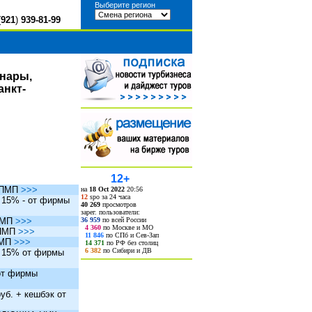
Выберите регион
(
921
)
939-81-99
инары,
анкт-
12+
ы ПМП
>>>
на
18 Oct 2022
20:56
12
spo за 24 часа
. 15% - от фирмы
40 269
просмотров
зарег. пользователи:
36 959
по всей России
 ПМП
>>>
4 360
по Москве и МО
 ПМП
>>>
11 846
по СПб и Сев-Зап
ПМП
>>>
14 371
по РФ без столиц
6 382
по Сибири и ДВ
. 15% от фирмы
 от фирмы
уб. + кешбэк от