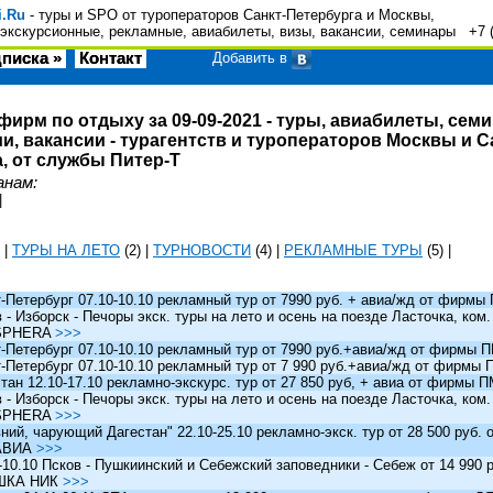
i.Ru
- туры и SPO от туроператоров Санкт-Петербурга и Москвы,
экскурсионные, рекламные, авиабилеты, визы, вакансии, семинары +7 
писка »
Контакт
Добавить в
фирм по отдыху за 09-09-2021 - туры, авиабилеты, сем
и, вакансии - турагентств и туроператоров Москвы и С
, от службы Питер-Т
анам:
|
|
ТУРЫ НА ЛЕТО
(2)
|
ТУРНОВОСТИ
(4)
|
РЕКЛАМНЫЕ ТУРЫ
(5)
|
Петербург 07.10-10.10 рекламный тур от 7990 руб. + авиа/жд от фирм
 Изборск - Печоры экск. туры на лето и осень на поезде Ласточка, ком
SPHERA
>>>
Петербург 07.10-10.10 рекламный тур от 7990 руб.+авиа/жд от фирмы
Петербург 07.10-10.10 рекламный тур от 7 990 руб.+авиа/жд от фирмы
ан 12.10-17.10 рекламно-экскурс. тур от 27 850 руб, + авиа от фирмы 
 Изборск - Печоры экск. туры на лето и осень на поезде Ласточка, ком
SPHERA
>>>
й, чарующий Дагестан" 22.10-25.10 рекламно-экск. тур от 28 500 руб.
АВИА
>>>
0.10 Псков - Пушкиинский и Себежский заповедники - Себеж от 14 990 р
ШКА НИК
>>>