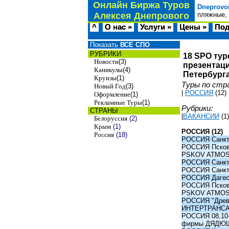
Онлайн Биржа Туров
Dneprovo
Алексея Днепрового
пляжные, 
^
О нас »
Услуги »
Цены »
Под
Показать
ВСЕ СПО
РУБРИКИ
18 SPO тур
Новости
(3)
презентаци
Каникулы
(4)
Петербурга
Круизы
(1)
Туры по стр
Новый Год
(3)
|
РОССИЯ
(12)
Оформление
(1)
Рекламные Туры
(1)
Рубрики:
СТРАНЫ
|
ВАКАНСИИ
(1)
Белоруссия
(2)
Крым
(1)
РОССИЯ (12)
Россия
(18)
РОССИЯ Санкт-
РОССИЯ Псков -
PSKOV ATMO
РОССИЯ Санкт-
РОССИЯ Санкт-
РОССИЯ Дагест
РОССИЯ Псков -
PSKOV ATMO
РОССИЯ "Древни
ИНТЕРТРАНС
РОССИЯ 08.10-1
фирмы ДЯДЮ