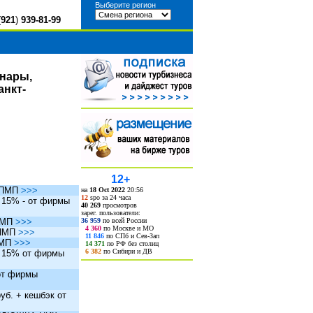
Выберите регион
(
921
)
939-81-99
инары,
анкт-
12+
ы ПМП
>>>
на
18 Oct 2022
20:56
12
spo за 24 часа
. 15% - от фирмы
40 269
просмотров
зарег. пользователи:
36 959
по всей России
 ПМП
>>>
4 360
по Москве и МО
 ПМП
>>>
11 846
по СПб и Сев-Зап
ПМП
>>>
14 371
по РФ без столиц
6 382
по Сибири и ДВ
. 15% от фирмы
 от фирмы
уб. + кешбэк от