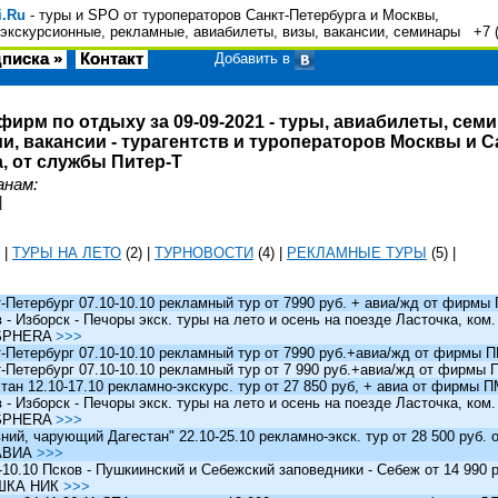
i.Ru
- туры и SPO от туроператоров Санкт-Петербурга и Москвы,
экскурсионные, рекламные, авиабилеты, визы, вакансии, семинары +7 
писка »
Контакт
Добавить в
фирм по отдыху за 09-09-2021 - туры, авиабилеты, сем
и, вакансии - турагентств и туроператоров Москвы и С
, от службы Питер-Т
анам:
|
|
ТУРЫ НА ЛЕТО
(2)
|
ТУРНОВОСТИ
(4)
|
РЕКЛАМНЫЕ ТУРЫ
(5)
|
Петербург 07.10-10.10 рекламный тур от 7990 руб. + авиа/жд от фирм
 Изборск - Печоры экск. туры на лето и осень на поезде Ласточка, ком
SPHERA
>>>
Петербург 07.10-10.10 рекламный тур от 7990 руб.+авиа/жд от фирмы
Петербург 07.10-10.10 рекламный тур от 7 990 руб.+авиа/жд от фирмы
ан 12.10-17.10 рекламно-экскурс. тур от 27 850 руб, + авиа от фирмы 
 Изборск - Печоры экск. туры на лето и осень на поезде Ласточка, ком
SPHERA
>>>
й, чарующий Дагестан" 22.10-25.10 рекламно-экск. тур от 28 500 руб.
АВИА
>>>
0.10 Псков - Пушкиинский и Себежский заповедники - Себеж от 14 990 р
ШКА НИК
>>>