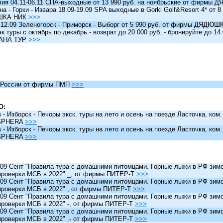
я 04.11-06.11 СПА-выходные от 13 990 руб. на ноябрьские от фирм
 - Горки - Извара 18.09-19.09 SPA выходные в Gorki Golf&Resort 4* от 8 
ШКА НИК
>>>
12.09 Зеленогорск - Приморск - Выборг от 5 990 руб. от фирмы ДЯДЮ
туры c октябрь по декабрь - возврат до 20 000 руб. - бронируйте до 14
АНА ТУР
>>>
России от фирмы ПМП
>>>
О:
 Изборск - Печоры экск. туры на лето и осень на поезде Ласточка, ком
SPHERA
>>>
 Изборск - Печоры экск. туры на лето и осень на поезде Ласточка, ком
SPHERA
>>>
 Сент "Правила тура с домашними питомцами. Горные лыжи в РФ зимо
проверки МСБ в 2022" _, от фирмы ПИТЕР-Т
>>>
 Сент "Правила тура с домашними питомцами. Горные лыжи в РФ зимо
проверки МСБ в 2022" , от фирмы ПИТЕР-Т
>>>
 Сент "Правила тура с домашними питомцами. Горные лыжи в РФ зимо
проверки МСБ в 2022" -, от фирмы ПИТЕР-Т
>>>
 Сент "Правила тура с домашними питомцами. Горные лыжи в РФ зимо
проверки МСБ в 2022" ,- от фирмы ПИТЕР-Т
>>>