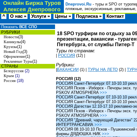
Онлайн Биржа Туров
Dneprovoi.Ru
- туры и SPO от туропе
Алексея Днепрового
пляжные, экскурсионные, рекламные,
^
О нас »
Услуги »
Цены »
Подписка »
Контакт
Показать
ВСЕ СПО
РУБРИКИ
18 SPO турфирм по отдыху за 09
Новости
(3)
презентации, вакансии - тураге
Каникулы
(4)
Петербурга, от службы Питер-Т
Круизы
(1)
Туры по странам:
Новый Год
(3)
|
РОССИЯ
(12)
|
Оформление
(1)
Рекламные Туры
(1)
Рубрики:
СТРАНЫ
|
ВАКАНСИИ
(1)
|
ТУРЫ НА ЛЕТО
(2)
|
ТУР
Белоруссия
(2)
Крым
(1)
РОССИЯ (12)
Россия
(18)
РОССИЯ Санкт-Петербург 07.10-10.10 рек
РОССИЯ Псков - Изборск - Печоры экск. ту
PSKOV ATMOSPHERA
>>>
РОССИЯ Санкт-Петербург 07.10-10.10 рек
РОССИЯ Санкт-Петербург 07.10-10.10 рек
РОССИЯ Дагестан 12.10-17.10 рекламно-эк
РОССИЯ Псков - Изборск - Печоры экск. ту
PSKOV ATMOSPHERA
>>>
РОССИЯ "Древний, чарующий Дагестан" 22.1
ИНТЕРТРАНСАВИА
>>>
РОССИЯ 08.10-10.10 Псков - Пушкиинский и
фирмы ДЯДЮШКА НИК
>>>