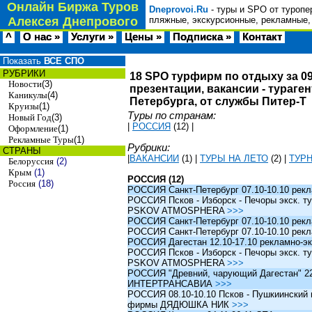
Онлайн Биржа Туров
Dneprovoi.Ru
- туры и SPO от туропе
Алексея Днепрового
пляжные, экскурсионные, рекламные,
^
О нас »
Услуги »
Цены »
Подписка »
Контакт
Показать
ВСЕ СПО
РУБРИКИ
18 SPO турфирм по отдыху за 09
Новости
(3)
презентации, вакансии - тураге
Каникулы
(4)
Петербурга, от службы Питер-Т
Круизы
(1)
Туры по странам:
Новый Год
(3)
|
РОССИЯ
(12)
|
Оформление
(1)
Рекламные Туры
(1)
Рубрики:
СТРАНЫ
|
ВАКАНСИИ
(1)
|
ТУРЫ НА ЛЕТО
(2)
|
ТУР
Белоруссия
(2)
Крым
(1)
РОССИЯ (12)
Россия
(18)
РОССИЯ Санкт-Петербург 07.10-10.10 рек
РОССИЯ Псков - Изборск - Печоры экск. ту
PSKOV ATMOSPHERA
>>>
РОССИЯ Санкт-Петербург 07.10-10.10 рек
РОССИЯ Санкт-Петербург 07.10-10.10 рек
РОССИЯ Дагестан 12.10-17.10 рекламно-эк
РОССИЯ Псков - Изборск - Печоры экск. ту
PSKOV ATMOSPHERA
>>>
РОССИЯ "Древний, чарующий Дагестан" 22.1
ИНТЕРТРАНСАВИА
>>>
РОССИЯ 08.10-10.10 Псков - Пушкиинский и
фирмы ДЯДЮШКА НИК
>>>