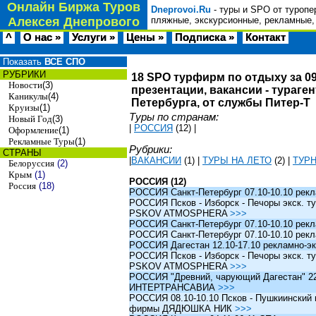
Онлайн Биржа Туров
Dneprovoi.Ru
- туры и SPO от туропе
Алексея Днепрового
пляжные, экскурсионные, рекламные,
^
О нас »
Услуги »
Цены »
Подписка »
Контакт
Показать
ВСЕ СПО
РУБРИКИ
18 SPO турфирм по отдыху за 09
Новости
(3)
презентации, вакансии - тураге
Каникулы
(4)
Петербурга, от службы Питер-Т
Круизы
(1)
Туры по странам:
Новый Год
(3)
|
РОССИЯ
(12)
|
Оформление
(1)
Рекламные Туры
(1)
Рубрики:
СТРАНЫ
|
ВАКАНСИИ
(1)
|
ТУРЫ НА ЛЕТО
(2)
|
ТУР
Белоруссия
(2)
Крым
(1)
РОССИЯ (12)
Россия
(18)
РОССИЯ Санкт-Петербург 07.10-10.10 рек
РОССИЯ Псков - Изборск - Печоры экск. ту
PSKOV ATMOSPHERA
>>>
РОССИЯ Санкт-Петербург 07.10-10.10 рек
РОССИЯ Санкт-Петербург 07.10-10.10 рек
РОССИЯ Дагестан 12.10-17.10 рекламно-эк
РОССИЯ Псков - Изборск - Печоры экск. ту
PSKOV ATMOSPHERA
>>>
РОССИЯ "Древний, чарующий Дагестан" 22.1
ИНТЕРТРАНСАВИА
>>>
РОССИЯ 08.10-10.10 Псков - Пушкиинский и
фирмы ДЯДЮШКА НИК
>>>