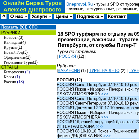
Онлайн Биржа Туров
Dneprovoi.Ru
- туры и SPO от туропе
Алексея Днепрового
пляжные, экскурсионные, рекламные,
^
О нас »
Услуги »
Цены »
Подписка »
Контакт
Показать
ВСЕ СПО
РУБРИКИ
18 SPO турфирм по отдыху за 09
Новости
(3)
презентации, вакансии - тураге
Каникулы
(4)
Петербурга, от службы Питер-Т
Круизы
(1)
Туры по странам:
Новый Год
(3)
|
РОССИЯ
(12)
|
Оформление
(1)
Рекламные Туры
(1)
Рубрики:
СТРАНЫ
|
ВАКАНСИИ
(1)
|
ТУРЫ НА ЛЕТО
(2)
|
ТУР
Белоруссия
(2)
Крым
(1)
РОССИЯ (12)
Россия
(18)
РОССИЯ Санкт-Петербург 07.10-10.10 рек
РОССИЯ Псков - Изборск - Печоры экск. ту
PSKOV ATMOSPHERA
>>>
РОССИЯ Санкт-Петербург 07.10-10.10 рек
РОССИЯ Санкт-Петербург 07.10-10.10 рек
РОССИЯ Дагестан 12.10-17.10 рекламно-эк
РОССИЯ Псков - Изборск - Печоры экск. ту
PSKOV ATMOSPHERA
>>>
РОССИЯ "Древний, чарующий Дагестан" 22.1
ИНТЕРТРАНСАВИА
>>>
РОССИЯ 08.10-10.10 Псков - Пушкиинский и
фирмы ДЯДЮШКА НИК
>>>