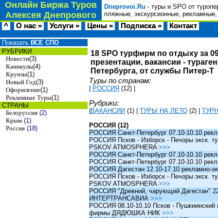
Онлайн Биржа Туров
Dneprovoi.Ru
- туры и SPO от туропе
Алексея Днепрового
пляжные, экскурсионные, рекламные,
^
О нас »
Услуги »
Цены »
Подписка »
Контакт
Показать
ВСЕ СПО
РУБРИКИ
18 SPO турфирм по отдыху за 09
Новости
(3)
презентации, вакансии - тураге
Каникулы
(4)
Петербурга, от службы Питер-Т
Круизы
(1)
Туры по странам:
Новый Год
(3)
|
РОССИЯ
(12)
|
Оформление
(1)
Рекламные Туры
(1)
Рубрики:
СТРАНЫ
|
ВАКАНСИИ
(1)
|
ТУРЫ НА ЛЕТО
(2)
|
ТУР
Белоруссия
(2)
Крым
(1)
РОССИЯ (12)
Россия
(18)
РОССИЯ Санкт-Петербург 07.10-10.10 рек
РОССИЯ Псков - Изборск - Печоры экск. ту
PSKOV ATMOSPHERA
>>>
РОССИЯ Санкт-Петербург 07.10-10.10 рек
РОССИЯ Санкт-Петербург 07.10-10.10 рек
РОССИЯ Дагестан 12.10-17.10 рекламно-эк
РОССИЯ Псков - Изборск - Печоры экск. ту
PSKOV ATMOSPHERA
>>>
РОССИЯ "Древний, чарующий Дагестан" 22.1
ИНТЕРТРАНСАВИА
>>>
РОССИЯ 08.10-10.10 Псков - Пушкиинский и
фирмы ДЯДЮШКА НИК
>>>