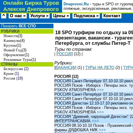
Онлайн Биржа Туров
Dneprovoi.Ru
- туры и SPO от туропе
Алексея Днепрового
пляжные, экскурсионные, рекламные,
^
О нас »
Услуги »
Цены »
Подписка »
Контакт
Показать
ВСЕ СПО
РУБРИКИ
18 SPO турфирм по отдыху за 09
Новости
(3)
презентации, вакансии - тураге
Каникулы
(4)
Петербурга, от службы Питер-Т
Круизы
(1)
Туры по странам:
Новый Год
(3)
|
РОССИЯ
(12)
|
Оформление
(1)
Рекламные Туры
(1)
Рубрики:
СТРАНЫ
|
ВАКАНСИИ
(1)
|
ТУРЫ НА ЛЕТО
(2)
|
ТУР
Белоруссия
(2)
Крым
(1)
РОССИЯ (12)
Россия
(18)
РОССИЯ Санкт-Петербург 07.10-10.10 рек
РОССИЯ Псков - Изборск - Печоры экск. ту
PSKOV ATMOSPHERA
>>>
РОССИЯ Санкт-Петербург 07.10-10.10 рек
РОССИЯ Санкт-Петербург 07.10-10.10 рек
РОССИЯ Дагестан 12.10-17.10 рекламно-эк
РОССИЯ Псков - Изборск - Печоры экск. ту
PSKOV ATMOSPHERA
>>>
РОССИЯ "Древний, чарующий Дагестан" 22.1
ИНТЕРТРАНСАВИА
>>>
РОССИЯ 08.10-10.10 Псков - Пушкиинский и
фирмы ДЯДЮШКА НИК
>>>