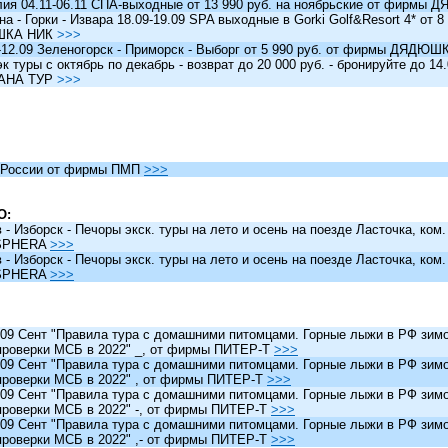
я 04.11-06.11 СПА-выходные от 13 990 руб. на ноябрьские от фирм
 - Горки - Извара 18.09-19.09 SPA выходные в Gorki Golf&Resort 4* от 8 
ШКА НИК
>>>
12.09 Зеленогорск - Приморск - Выборг от 5 990 руб. от фирмы ДЯДЮ
туры c октябрь по декабрь - возврат до 20 000 руб. - бронируйте до 14
АНА ТУР
>>>
России от фирмы ПМП
>>>
О:
 Изборск - Печоры экск. туры на лето и осень на поезде Ласточка, ком
SPHERA
>>>
 Изборск - Печоры экск. туры на лето и осень на поезде Ласточка, ком
SPHERA
>>>
 Сент "Правила тура с домашними питомцами. Горные лыжи в РФ зимо
проверки МСБ в 2022" _, от фирмы ПИТЕР-Т
>>>
 Сент "Правила тура с домашними питомцами. Горные лыжи в РФ зимо
проверки МСБ в 2022" , от фирмы ПИТЕР-Т
>>>
 Сент "Правила тура с домашними питомцами. Горные лыжи в РФ зимо
проверки МСБ в 2022" -, от фирмы ПИТЕР-Т
>>>
 Сент "Правила тура с домашними питомцами. Горные лыжи в РФ зимо
проверки МСБ в 2022" ,- от фирмы ПИТЕР-Т
>>>