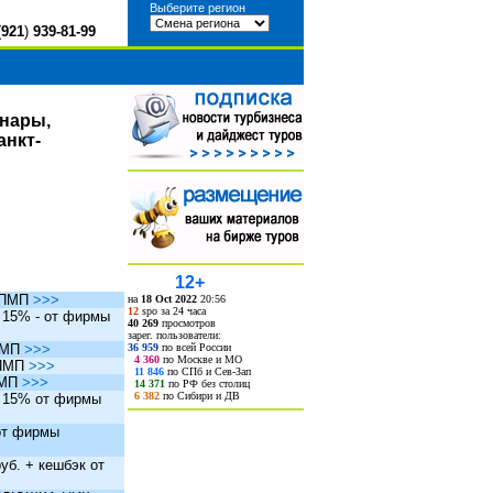
Выберите регион
(
921
)
939-81-99
инары,
анкт-
12+
ы ПМП
>>>
на
18 Oct 2022
20:56
12
spo за 24 часа
. 15% - от фирмы
40 269
просмотров
зарег. пользователи:
36 959
по всей России
 ПМП
>>>
4 360
по Москве и МО
 ПМП
>>>
11 846
по СПб и Сев-Зап
ПМП
>>>
14 371
по РФ без столиц
6 382
по Сибири и ДВ
. 15% от фирмы
 от фирмы
уб. + кешбэк от