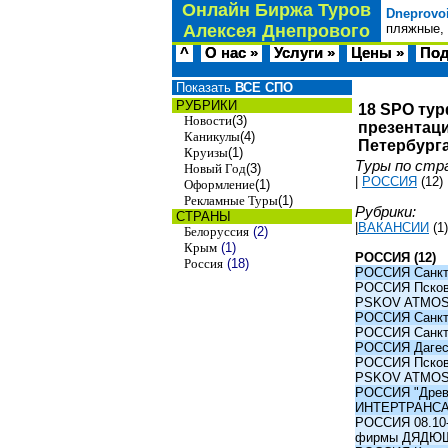
Онлайн Биржа Туров
Dneprovo
Алексея Днепрового
пляжные, 
^
О нас »
Услуги »
Цены »
Под
Показать
ВСЕ СПО
РУБРИКИ
18 SPO тур
Новости
(3)
презентаци
Каникулы
(4)
Петербурга
Круизы
(1)
Туры по стр
Новый Год
(3)
|
РОССИЯ
(12)
Оформление
(1)
Рекламные Туры
(1)
Рубрики:
СТРАНЫ
|
ВАКАНСИИ
(1)
Белоруссия
(2)
Крым
(1)
РОССИЯ (12)
Россия
(18)
РОССИЯ Санкт-
РОССИЯ Псков -
PSKOV ATMO
РОССИЯ Санкт-
РОССИЯ Санкт-
РОССИЯ Дагест
РОССИЯ Псков -
PSKOV ATMO
РОССИЯ "Древни
ИНТЕРТРАНС
РОССИЯ 08.10-1
фирмы ДЯДЮ