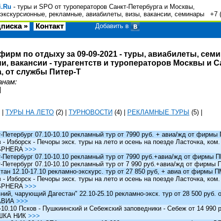
i.Ru
- туры и SPO от туроператоров Санкт-Петербурга и Москвы,
экскурсионные, рекламные, авиабилеты, визы, вакансии, семинары +7 
писка »
Контакт
Добавить в
фирм по отдыху за 09-09-2021 - туры, авиабилеты, сем
и, вакансии - турагентств и туроператоров Москвы и С
, от службы Питер-Т
анам:
|
|
ТУРЫ НА ЛЕТО
(2)
|
ТУРНОВОСТИ
(4)
|
РЕКЛАМНЫЕ ТУРЫ
(5)
|
Петербург 07.10-10.10 рекламный тур от 7990 руб. + авиа/жд от фирм
 Изборск - Печоры экск. туры на лето и осень на поезде Ласточка, ком
SPHERA
>>>
Петербург 07.10-10.10 рекламный тур от 7990 руб.+авиа/жд от фирмы
Петербург 07.10-10.10 рекламный тур от 7 990 руб.+авиа/жд от фирмы
ан 12.10-17.10 рекламно-экскурс. тур от 27 850 руб, + авиа от фирмы 
 Изборск - Печоры экск. туры на лето и осень на поезде Ласточка, ком
SPHERA
>>>
й, чарующий Дагестан" 22.10-25.10 рекламно-экск. тур от 28 500 руб.
АВИА
>>>
0.10 Псков - Пушкиинский и Себежский заповедники - Себеж от 14 990 р
ШКА НИК
>>>