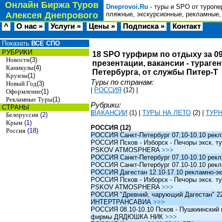
Онлайн Биржа Туров
Dneprovoi.Ru
- туры и SPO от туропе
Алексея Днепрового
пляжные, экскурсионные, рекламные,
^
О нас »
Услуги »
Цены »
Подписка »
Контакт
Показать
ВСЕ СПО
РУБРИКИ
18 SPO турфирм по отдыху за 09
Новости
(3)
презентации, вакансии - тураге
Каникулы
(4)
Петербурга, от службы Питер-Т
Круизы
(1)
Туры по странам:
Новый Год
(3)
|
РОССИЯ
(12)
|
Оформление
(1)
Рекламные Туры
(1)
Рубрики:
СТРАНЫ
|
ВАКАНСИИ
(1)
|
ТУРЫ НА ЛЕТО
(2)
|
ТУР
Белоруссия
(2)
Крым
(1)
РОССИЯ (12)
Россия
(18)
РОССИЯ Санкт-Петербург 07.10-10.10 рек
РОССИЯ Псков - Изборск - Печоры экск. ту
PSKOV ATMOSPHERA
>>>
РОССИЯ Санкт-Петербург 07.10-10.10 рек
РОССИЯ Санкт-Петербург 07.10-10.10 рек
РОССИЯ Дагестан 12.10-17.10 рекламно-эк
РОССИЯ Псков - Изборск - Печоры экск. ту
PSKOV ATMOSPHERA
>>>
РОССИЯ "Древний, чарующий Дагестан" 22.1
ИНТЕРТРАНСАВИА
>>>
РОССИЯ 08.10-10.10 Псков - Пушкиинский и
фирмы ДЯДЮШКА НИК
>>>