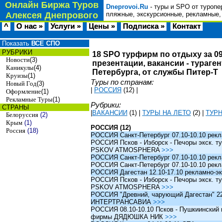
Онлайн Биржа Туров
Dneprovoi.Ru
- туры и SPO от туропе
Алексея Днепрового
пляжные, экскурсионные, рекламные,
^
О нас »
Услуги »
Цены »
Подписка »
Контакт
Показать
ВСЕ СПО
РУБРИКИ
18 SPO турфирм по отдыху за 09
Новости
(3)
презентации, вакансии - тураге
Каникулы
(4)
Петербурга, от службы Питер-Т
Круизы
(1)
Туры по странам:
Новый Год
(3)
|
РОССИЯ
(12)
|
Оформление
(1)
Рекламные Туры
(1)
Рубрики:
СТРАНЫ
|
ВАКАНСИИ
(1)
|
ТУРЫ НА ЛЕТО
(2)
|
ТУР
Белоруссия
(2)
Крым
(1)
РОССИЯ (12)
Россия
(18)
РОССИЯ Санкт-Петербург 07.10-10.10 рек
РОССИЯ Псков - Изборск - Печоры экск. ту
PSKOV ATMOSPHERA
>>>
РОССИЯ Санкт-Петербург 07.10-10.10 рек
РОССИЯ Санкт-Петербург 07.10-10.10 рек
РОССИЯ Дагестан 12.10-17.10 рекламно-эк
РОССИЯ Псков - Изборск - Печоры экск. ту
PSKOV ATMOSPHERA
>>>
РОССИЯ "Древний, чарующий Дагестан" 22.1
ИНТЕРТРАНСАВИА
>>>
РОССИЯ 08.10-10.10 Псков - Пушкиинский и
фирмы ДЯДЮШКА НИК
>>>