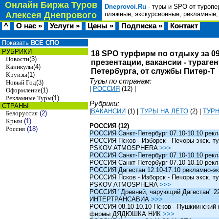
Онлайн Биржа Туров
Dneprovoi.Ru
- туры и SPO от туропе
Алексея Днепрового
пляжные, экскурсионные, рекламные,
^
О нас »
Услуги »
Цены »
Подписка »
Контакт
Показать
ВСЕ СПО
РУБРИКИ
18 SPO турфирм по отдыху за 09
Новости
(3)
презентации, вакансии - тураге
Каникулы
(4)
Петербурга, от службы Питер-Т
Круизы
(1)
Туры по странам:
Новый Год
(3)
|
РОССИЯ
(12)
|
Оформление
(1)
Рекламные Туры
(1)
Рубрики:
СТРАНЫ
|
ВАКАНСИИ
(1)
|
ТУРЫ НА ЛЕТО
(2)
|
ТУР
Белоруссия
(2)
Крым
(1)
РОССИЯ (12)
Россия
(18)
РОССИЯ Санкт-Петербург 07.10-10.10 рек
РОССИЯ Псков - Изборск - Печоры экск. ту
PSKOV ATMOSPHERA
>>>
РОССИЯ Санкт-Петербург 07.10-10.10 рек
РОССИЯ Санкт-Петербург 07.10-10.10 рек
РОССИЯ Дагестан 12.10-17.10 рекламно-эк
РОССИЯ Псков - Изборск - Печоры экск. ту
PSKOV ATMOSPHERA
>>>
РОССИЯ "Древний, чарующий Дагестан" 22.1
ИНТЕРТРАНСАВИА
>>>
РОССИЯ 08.10-10.10 Псков - Пушкиинский и
фирмы ДЯДЮШКА НИК
>>>