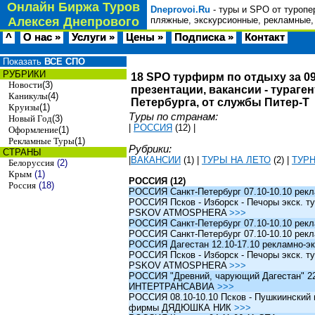
Онлайн Биржа Туров
Dneprovoi.Ru
- туры и SPO от туропе
Алексея Днепрового
пляжные, экскурсионные, рекламные,
^
О нас »
Услуги »
Цены »
Подписка »
Контакт
Показать
ВСЕ СПО
РУБРИКИ
18 SPO турфирм по отдыху за 09
Новости
(3)
презентации, вакансии - тураге
Каникулы
(4)
Петербурга, от службы Питер-Т
Круизы
(1)
Туры по странам:
Новый Год
(3)
|
РОССИЯ
(12)
|
Оформление
(1)
Рекламные Туры
(1)
Рубрики:
СТРАНЫ
|
ВАКАНСИИ
(1)
|
ТУРЫ НА ЛЕТО
(2)
|
ТУР
Белоруссия
(2)
Крым
(1)
РОССИЯ (12)
Россия
(18)
РОССИЯ Санкт-Петербург 07.10-10.10 рек
РОССИЯ Псков - Изборск - Печоры экск. ту
PSKOV ATMOSPHERA
>>>
РОССИЯ Санкт-Петербург 07.10-10.10 рек
РОССИЯ Санкт-Петербург 07.10-10.10 рек
РОССИЯ Дагестан 12.10-17.10 рекламно-эк
РОССИЯ Псков - Изборск - Печоры экск. ту
PSKOV ATMOSPHERA
>>>
РОССИЯ "Древний, чарующий Дагестан" 22.1
ИНТЕРТРАНСАВИА
>>>
РОССИЯ 08.10-10.10 Псков - Пушкиинский и
фирмы ДЯДЮШКА НИК
>>>