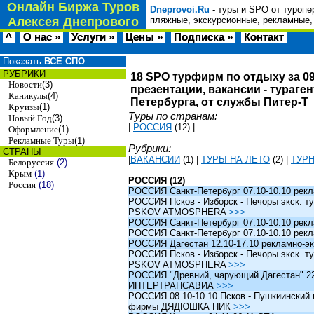
Онлайн Биржа Туров
Dneprovoi.Ru
- туры и SPO от туропе
Алексея Днепрового
пляжные, экскурсионные, рекламные,
^
О нас »
Услуги »
Цены »
Подписка »
Контакт
Показать
ВСЕ СПО
РУБРИКИ
18 SPO турфирм по отдыху за 09
Новости
(3)
презентации, вакансии - тураге
Каникулы
(4)
Петербурга, от службы Питер-Т
Круизы
(1)
Туры по странам:
Новый Год
(3)
|
РОССИЯ
(12)
|
Оформление
(1)
Рекламные Туры
(1)
Рубрики:
СТРАНЫ
|
ВАКАНСИИ
(1)
|
ТУРЫ НА ЛЕТО
(2)
|
ТУР
Белоруссия
(2)
Крым
(1)
РОССИЯ (12)
Россия
(18)
РОССИЯ Санкт-Петербург 07.10-10.10 рек
РОССИЯ Псков - Изборск - Печоры экск. ту
PSKOV ATMOSPHERA
>>>
РОССИЯ Санкт-Петербург 07.10-10.10 рек
РОССИЯ Санкт-Петербург 07.10-10.10 рек
РОССИЯ Дагестан 12.10-17.10 рекламно-эк
РОССИЯ Псков - Изборск - Печоры экск. ту
PSKOV ATMOSPHERA
>>>
РОССИЯ "Древний, чарующий Дагестан" 22.1
ИНТЕРТРАНСАВИА
>>>
РОССИЯ 08.10-10.10 Псков - Пушкиинский и
фирмы ДЯДЮШКА НИК
>>>