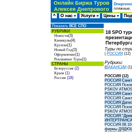
Онлайн Биржа Туров
Dneprovo
Алексея Днепрового
пляжные, 
^
О нас »
Услуги »
Цены »
Под
Показать
ВСЕ СПО
РУБРИКИ
18 SPO тур
Новости
(3)
презентаци
Каникулы
(4)
Петербурга
Круизы
(1)
Туры по стр
Новый Год
(3)
|
РОССИЯ
(12)
Оформление
(1)
Рекламные Туры
(1)
Рубрики:
СТРАНЫ
|
ВАКАНСИИ
(1)
Белоруссия
(2)
Крым
(1)
РОССИЯ (12)
Россия
(18)
РОССИЯ Санкт-
РОССИЯ Псков -
PSKOV ATMO
РОССИЯ Санкт-
РОССИЯ Санкт-
РОССИЯ Дагест
РОССИЯ Псков -
PSKOV ATMO
РОССИЯ "Древни
ИНТЕРТРАНС
РОССИЯ 08.10-1
фирмы ДЯДЮ