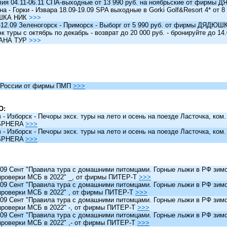
я 04.11-06.11 СПА-выходные от 13 990 руб. на ноябрьские от фирм
 - Горки - Извара 18.09-19.09 SPA выходные в Gorki Golf&Resort 4* от 8 
ШКА НИК
>>>
12.09 Зеленогорск - Приморск - Выборг от 5 990 руб. от фирмы ДЯДЮ
туры c октябрь по декабрь - возврат до 20 000 руб. - бронируйте до 14
АНА ТУР
>>>
России от фирмы ПМП
>>>
О:
 Изборск - Печоры экск. туры на лето и осень на поезде Ласточка, ком
SPHERA
>>>
 Изборск - Печоры экск. туры на лето и осень на поезде Ласточка, ком
SPHERA
>>>
 Сент "Правила тура с домашними питомцами. Горные лыжи в РФ зимо
проверки МСБ в 2022" _, от фирмы ПИТЕР-Т
>>>
 Сент "Правила тура с домашними питомцами. Горные лыжи в РФ зимо
проверки МСБ в 2022" , от фирмы ПИТЕР-Т
>>>
 Сент "Правила тура с домашними питомцами. Горные лыжи в РФ зимо
проверки МСБ в 2022" -, от фирмы ПИТЕР-Т
>>>
 Сент "Правила тура с домашними питомцами. Горные лыжи в РФ зимо
проверки МСБ в 2022" ,- от фирмы ПИТЕР-Т
>>>