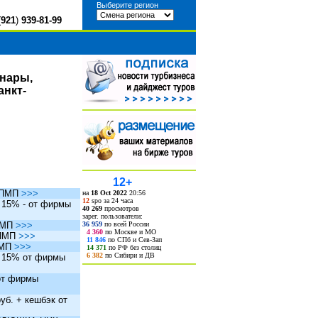
Выберите регион
(
921
)
939-81-99
инары,
анкт-
12+
ы ПМП
>>>
на
18 Oct 2022
20:56
12
spo за 24 часа
. 15% - от фирмы
40 269
просмотров
зарег. пользователи:
36 959
по всей России
 ПМП
>>>
4 360
по Москве и МО
 ПМП
>>>
11 846
по СПб и Сев-Зап
ПМП
>>>
14 371
по РФ без столиц
6 382
по Сибири и ДВ
. 15% от фирмы
 от фирмы
уб. + кешбэк от