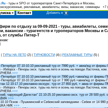
i.Ru
- туры и SPO от туроператоров Санкт-Петербурга и Москвы,
экскурсионные, рекламные, авиабилеты, визы, вакансии, семинары +7 
писка »
Контакт
Добавить в
фирм по отдыху за 09-09-2021 - туры, авиабилеты, сем
и, вакансии - турагентств и туроператоров Москвы и С
, от службы Питер-Т
анам:
|
|
ТУРЫ НА ЛЕТО
(2)
|
ТУРНОВОСТИ
(4)
|
РЕКЛАМНЫЕ ТУРЫ
(5)
|
Петербург 07.10-10.10 рекламный тур от 7990 руб. + авиа/жд от фирм
 Изборск - Печоры экск. туры на лето и осень на поезде Ласточка, ком
SPHERA
>>>
Петербург 07.10-10.10 рекламный тур от 7990 руб.+авиа/жд от фирмы
Петербург 07.10-10.10 рекламный тур от 7 990 руб.+авиа/жд от фирмы
ан 12.10-17.10 рекламно-экскурс. тур от 27 850 руб, + авиа от фирмы 
 Изборск - Печоры экск. туры на лето и осень на поезде Ласточка, ком
SPHERA
>>>
й, чарующий Дагестан" 22.10-25.10 рекламно-экск. тур от 28 500 руб.
АВИА
>>>
0.10 Псков - Пушкиинский и Себежский заповедники - Себеж от 14 990 р
ШКА НИК
>>>