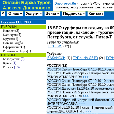
Онлайн Биржа Туров
Dneprovoi.Ru
- туры и SPO от туропе
Алексея Днепрового
пляжные, экскурсионные, рекламные,
^
О нас »
Услуги »
Цены »
Подписка »
Контакт
Показать
ВСЕ СПО
РУБРИКИ
18 SPO турфирм по отдыху за 09
Новости
(3)
презентации, вакансии - тураге
Каникулы
(4)
Петербурга, от службы Питер-Т
Круизы
(1)
Туры по странам:
Новый Год
(3)
|
РОССИЯ
(12)
|
Оформление
(1)
Рекламные Туры
(1)
Рубрики:
СТРАНЫ
|
ВАКАНСИИ
(1)
|
ТУРЫ НА ЛЕТО
(2)
|
ТУР
Белоруссия
(2)
Крым
(1)
РОССИЯ (12)
Россия
(18)
РОССИЯ Санкт-Петербург 07.10-10.10 рек
РОССИЯ Псков - Изборск - Печоры экск. ту
PSKOV ATMOSPHERA
>>>
РОССИЯ Санкт-Петербург 07.10-10.10 рек
РОССИЯ Санкт-Петербург 07.10-10.10 рек
РОССИЯ Дагестан 12.10-17.10 рекламно-эк
РОССИЯ Псков - Изборск - Печоры экск. ту
PSKOV ATMOSPHERA
>>>
РОССИЯ "Древний, чарующий Дагестан" 22.1
ИНТЕРТРАНСАВИА
>>>
РОССИЯ 08.10-10.10 Псков - Пушкиинский и
фирмы ДЯДЮШКА НИК
>>>