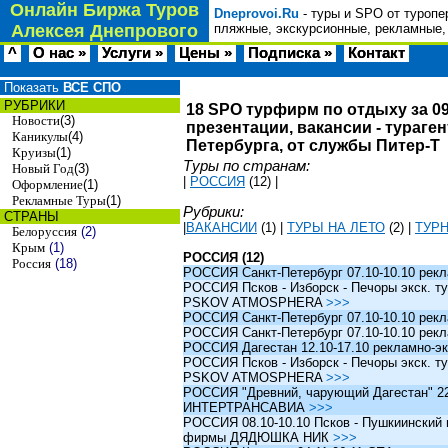
Онлайн Биржа Туров
Dneprovoi.Ru
- туры и SPO от туропе
Алексея Днепрового
пляжные, экскурсионные, рекламные,
^
О нас »
Услуги »
Цены »
Подписка »
Контакт
Показать
ВСЕ СПО
РУБРИКИ
18 SPO турфирм по отдыху за 09
Новости
(3)
презентации, вакансии - тураге
Каникулы
(4)
Петербурга, от службы Питер-Т
Круизы
(1)
Туры по странам:
Новый Год
(3)
|
РОССИЯ
(12)
|
Оформление
(1)
Рекламные Туры
(1)
Рубрики:
СТРАНЫ
|
ВАКАНСИИ
(1)
|
ТУРЫ НА ЛЕТО
(2)
|
ТУР
Белоруссия
(2)
Крым
(1)
РОССИЯ (12)
Россия
(18)
РОССИЯ Санкт-Петербург 07.10-10.10 рек
РОССИЯ Псков - Изборск - Печоры экск. ту
PSKOV ATMOSPHERA
>>>
РОССИЯ Санкт-Петербург 07.10-10.10 рек
РОССИЯ Санкт-Петербург 07.10-10.10 рек
РОССИЯ Дагестан 12.10-17.10 рекламно-эк
РОССИЯ Псков - Изборск - Печоры экск. ту
PSKOV ATMOSPHERA
>>>
РОССИЯ "Древний, чарующий Дагестан" 22.1
ИНТЕРТРАНСАВИА
>>>
РОССИЯ 08.10-10.10 Псков - Пушкиинский и
фирмы ДЯДЮШКА НИК
>>>