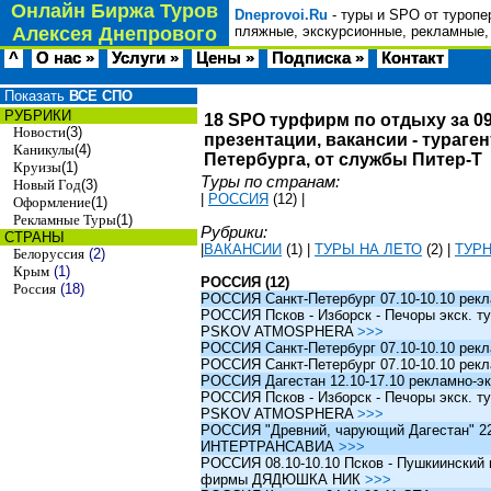
Онлайн Биржа Туров
Dneprovoi.Ru
- туры и SPO от туропе
Алексея Днепрового
пляжные, экскурсионные, рекламные,
^
О нас »
Услуги »
Цены »
Подписка »
Контакт
Показать
ВСЕ СПО
РУБРИКИ
18 SPO турфирм по отдыху за 09
Новости
(3)
презентации, вакансии - тураге
Каникулы
(4)
Петербурга, от службы Питер-Т
Круизы
(1)
Туры по странам:
Новый Год
(3)
|
РОССИЯ
(12)
|
Оформление
(1)
Рекламные Туры
(1)
Рубрики:
СТРАНЫ
|
ВАКАНСИИ
(1)
|
ТУРЫ НА ЛЕТО
(2)
|
ТУР
Белоруссия
(2)
Крым
(1)
РОССИЯ (12)
Россия
(18)
РОССИЯ Санкт-Петербург 07.10-10.10 рек
РОССИЯ Псков - Изборск - Печоры экск. ту
PSKOV ATMOSPHERA
>>>
РОССИЯ Санкт-Петербург 07.10-10.10 рек
РОССИЯ Санкт-Петербург 07.10-10.10 рек
РОССИЯ Дагестан 12.10-17.10 рекламно-эк
РОССИЯ Псков - Изборск - Печоры экск. ту
PSKOV ATMOSPHERA
>>>
РОССИЯ "Древний, чарующий Дагестан" 22.1
ИНТЕРТРАНСАВИА
>>>
РОССИЯ 08.10-10.10 Псков - Пушкиинский и
фирмы ДЯДЮШКА НИК
>>>