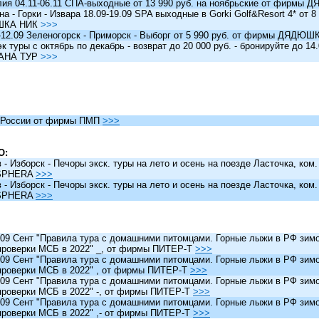
я 04.11-06.11 СПА-выходные от 13 990 руб. на ноябрьские от фирм
 - Горки - Извара 18.09-19.09 SPA выходные в Gorki Golf&Resort 4* от 8 
ШКА НИК
>>>
12.09 Зеленогорск - Приморск - Выборг от 5 990 руб. от фирмы ДЯДЮ
туры c октябрь по декабрь - возврат до 20 000 руб. - бронируйте до 14
АНА ТУР
>>>
России от фирмы ПМП
>>>
О:
 Изборск - Печоры экск. туры на лето и осень на поезде Ласточка, ком
SPHERA
>>>
 Изборск - Печоры экск. туры на лето и осень на поезде Ласточка, ком
SPHERA
>>>
 Сент "Правила тура с домашними питомцами. Горные лыжи в РФ зимо
проверки МСБ в 2022" _, от фирмы ПИТЕР-Т
>>>
 Сент "Правила тура с домашними питомцами. Горные лыжи в РФ зимо
проверки МСБ в 2022" , от фирмы ПИТЕР-Т
>>>
 Сент "Правила тура с домашними питомцами. Горные лыжи в РФ зимо
проверки МСБ в 2022" -, от фирмы ПИТЕР-Т
>>>
 Сент "Правила тура с домашними питомцами. Горные лыжи в РФ зимо
проверки МСБ в 2022" ,- от фирмы ПИТЕР-Т
>>>