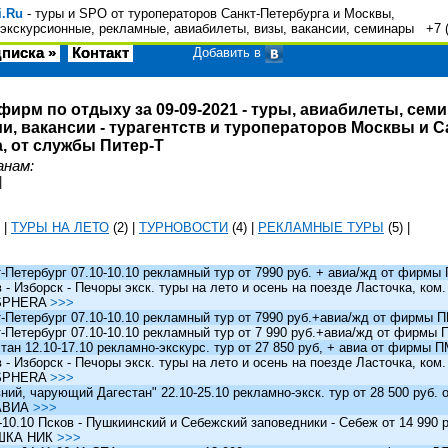
i.Ru
- туры и SPO от туроператоров Санкт-Петербурга и Москвы,
экскурсионные, рекламные, авиабилеты, визы, вакансии, семинары +7 
писка »
Контакт
Добавить в
фирм по отдыху за 09-09-2021 - туры, авиабилеты, сем
и, вакансии - турагентств и туроператоров Москвы и С
, от службы Питер-Т
анам:
|
|
ТУРЫ НА ЛЕТО
(2)
|
ТУРНОВОСТИ
(4)
|
РЕКЛАМНЫЕ ТУРЫ
(5)
|
Петербург 07.10-10.10 рекламный тур от 7990 руб. + авиа/жд от фирм
 Изборск - Печоры экск. туры на лето и осень на поезде Ласточка, ком
SPHERA
>>>
Петербург 07.10-10.10 рекламный тур от 7990 руб.+авиа/жд от фирмы
Петербург 07.10-10.10 рекламный тур от 7 990 руб.+авиа/жд от фирмы
ан 12.10-17.10 рекламно-экскурс. тур от 27 850 руб, + авиа от фирмы 
 Изборск - Печоры экск. туры на лето и осень на поезде Ласточка, ком
SPHERA
>>>
й, чарующий Дагестан" 22.10-25.10 рекламно-экск. тур от 28 500 руб.
АВИА
>>>
0.10 Псков - Пушкиинский и Себежский заповедники - Себеж от 14 990 р
ШКА НИК
>>>