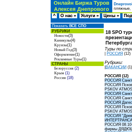
Онлайн Биржа Туров
Dneprovo
Алексея Днепрового
пляжные, 
^
О нас »
Услуги »
Цены »
Под
Показать
ВСЕ СПО
РУБРИКИ
18 SPO тур
Новости
(3)
презентаци
Каникулы
(4)
Петербурга
Круизы
(1)
Туры по стр
Новый Год
(3)
|
РОССИЯ
(12)
Оформление
(1)
Рекламные Туры
(1)
Рубрики:
СТРАНЫ
|
ВАКАНСИИ
(1)
Белоруссия
(2)
Крым
(1)
РОССИЯ (12)
Россия
(18)
РОССИЯ Санкт-
РОССИЯ Псков -
PSKOV ATMO
РОССИЯ Санкт-
РОССИЯ Санкт-
РОССИЯ Дагест
РОССИЯ Псков -
PSKOV ATMO
РОССИЯ "Древни
ИНТЕРТРАНС
РОССИЯ 08.10-1
фирмы ДЯДЮ