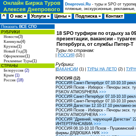
Онлайн Биржа Туров
Dneprovoi.Ru
- туры и SPO от туропе
Алексея Днепрового
пляжные, экскурсионные, рекламные,
^
О нас »
Услуги »
Цены »
Подписка »
Контакт
Показать
ВСЕ СПО
РУБРИКИ
18 SPO турфирм по отдыху за 09
Новости
(3)
презентации, вакансии - тураге
Каникулы
(4)
Петербурга, от службы Питер-Т
Круизы
(1)
Туры по странам:
Новый Год
(3)
|
РОССИЯ
(12)
|
Оформление
(1)
Рекламные Туры
(1)
Рубрики:
СТРАНЫ
|
ВАКАНСИИ
(1)
|
ТУРЫ НА ЛЕТО
(2)
|
ТУР
Белоруссия
(2)
Крым
(1)
РОССИЯ (12)
Россия
(18)
РОССИЯ Санкт-Петербург 07.10-10.10 рек
РОССИЯ Псков - Изборск - Печоры экск. ту
PSKOV ATMOSPHERA
>>>
РОССИЯ Санкт-Петербург 07.10-10.10 рек
РОССИЯ Санкт-Петербург 07.10-10.10 рек
РОССИЯ Дагестан 12.10-17.10 рекламно-эк
РОССИЯ Псков - Изборск - Печоры экск. ту
PSKOV ATMOSPHERA
>>>
РОССИЯ "Древний, чарующий Дагестан" 22.1
ИНТЕРТРАНСАВИА
>>>
РОССИЯ 08.10-10.10 Псков - Пушкиинский и
фирмы ДЯДЮШКА НИК
>>>