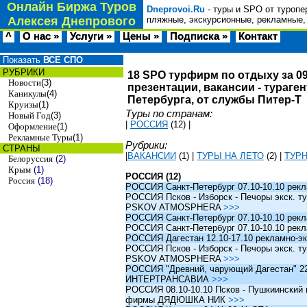
Онлайн Биржа Туров
Dneprovoi.Ru
- туры и SPO от туропе
Алексея Днепрового
пляжные, экскурсионные, рекламные,
^
О нас »
Услуги »
Цены »
Подписка »
Контакт
Показать
ВСЕ СПО
РУБРИКИ
18 SPO турфирм по отдыху за 09
Новости
(3)
презентации, вакансии - тураге
Каникулы
(4)
Петербурга, от службы Питер-Т
Круизы
(1)
Туры по странам:
Новый Год
(3)
|
РОССИЯ
(12)
|
Оформление
(1)
Рекламные Туры
(1)
Рубрики:
СТРАНЫ
|
ВАКАНСИИ
(1)
|
ТУРЫ НА ЛЕТО
(2)
|
ТУР
Белоруссия
(2)
Крым
(1)
РОССИЯ (12)
Россия
(18)
РОССИЯ Санкт-Петербург 07.10-10.10 рек
РОССИЯ Псков - Изборск - Печоры экск. ту
PSKOV ATMOSPHERA
>>>
РОССИЯ Санкт-Петербург 07.10-10.10 рек
РОССИЯ Санкт-Петербург 07.10-10.10 рек
РОССИЯ Дагестан 12.10-17.10 рекламно-эк
РОССИЯ Псков - Изборск - Печоры экск. ту
PSKOV ATMOSPHERA
>>>
РОССИЯ "Древний, чарующий Дагестан" 22.1
ИНТЕРТРАНСАВИА
>>>
РОССИЯ 08.10-10.10 Псков - Пушкиинский и
фирмы ДЯДЮШКА НИК
>>>