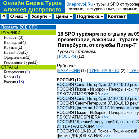
Онлайн Биржа Туров
Dneprovoi.Ru
- туры и SPO от туропе
Алексея Днепрового
пляжные, экскурсионные, рекламные,
^
О нас »
Услуги »
Цены »
Подписка »
Контакт
Показать
ВСЕ СПО
РУБРИКИ
18 SPO турфирм по отдыху за 09
Новости
(3)
презентации, вакансии - тураге
Каникулы
(4)
Петербурга, от службы Питер-Т
Круизы
(1)
Туры по странам:
Новый Год
(3)
|
РОССИЯ
(12)
|
Оформление
(1)
Рекламные Туры
(1)
Рубрики:
СТРАНЫ
|
ВАКАНСИИ
(1)
|
ТУРЫ НА ЛЕТО
(2)
|
ТУР
Белоруссия
(2)
Крым
(1)
РОССИЯ (12)
Россия
(18)
РОССИЯ Санкт-Петербург 07.10-10.10 рек
РОССИЯ Псков - Изборск - Печоры экск. ту
PSKOV ATMOSPHERA
>>>
РОССИЯ Санкт-Петербург 07.10-10.10 рек
РОССИЯ Санкт-Петербург 07.10-10.10 рек
РОССИЯ Дагестан 12.10-17.10 рекламно-эк
РОССИЯ Псков - Изборск - Печоры экск. ту
PSKOV ATMOSPHERA
>>>
РОССИЯ "Древний, чарующий Дагестан" 22.1
ИНТЕРТРАНСАВИА
>>>
РОССИЯ 08.10-10.10 Псков - Пушкиинский и
фирмы ДЯДЮШКА НИК
>>>