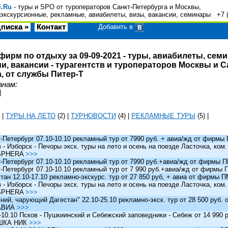
i.Ru
- туры и SPO от туроператоров Санкт-Петербурга и Москвы,
экскурсионные, рекламные, авиабилеты, визы, вакансии, семинары +7 
писка »
Контакт
Добавить в
фирм по отдыху за 09-09-2021 - туры, авиабилеты, сем
и, вакансии - турагентств и туроператоров Москвы и С
, от службы Питер-Т
анам:
|
|
ТУРЫ НА ЛЕТО
(2)
|
ТУРНОВОСТИ
(4)
|
РЕКЛАМНЫЕ ТУРЫ
(5)
|
Петербург 07.10-10.10 рекламный тур от 7990 руб. + авиа/жд от фирм
 Изборск - Печоры экск. туры на лето и осень на поезде Ласточка, ком
SPHERA
>>>
Петербург 07.10-10.10 рекламный тур от 7990 руб.+авиа/жд от фирмы
Петербург 07.10-10.10 рекламный тур от 7 990 руб.+авиа/жд от фирмы
ан 12.10-17.10 рекламно-экскурс. тур от 27 850 руб, + авиа от фирмы 
 Изборск - Печоры экск. туры на лето и осень на поезде Ласточка, ком
SPHERA
>>>
й, чарующий Дагестан" 22.10-25.10 рекламно-экск. тур от 28 500 руб.
АВИА
>>>
0.10 Псков - Пушкиинский и Себежский заповедники - Себеж от 14 990 р
ШКА НИК
>>>