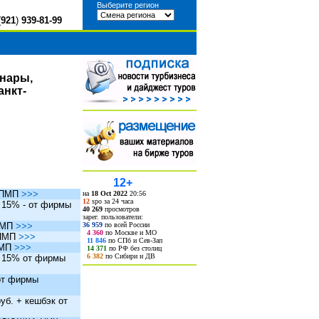
Выберите регион
(
921
)
939-81-99
инары,
анкт-
12+
ы ПМП
>>>
на
18 Oct 2022
20:56
12
spo за 24 часа
. 15% - от фирмы
40 269
просмотров
зарег. пользователи:
36 959
по всей России
 ПМП
>>>
4 360
по Москве и МО
 ПМП
>>>
11 846
по СПб и Сев-Зап
ПМП
>>>
14 371
по РФ без столиц
6 382
по Сибири и ДВ
. 15% от фирмы
 от фирмы
уб. + кешбэк от