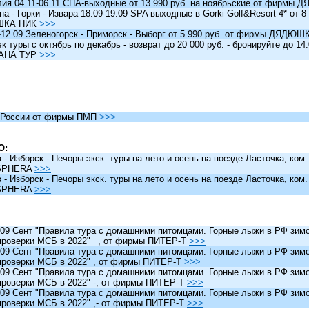
я 04.11-06.11 СПА-выходные от 13 990 руб. на ноябрьские от фирм
 - Горки - Извара 18.09-19.09 SPA выходные в Gorki Golf&Resort 4* от 8 
ШКА НИК
>>>
12.09 Зеленогорск - Приморск - Выборг от 5 990 руб. от фирмы ДЯДЮ
туры c октябрь по декабрь - возврат до 20 000 руб. - бронируйте до 14
АНА ТУР
>>>
России от фирмы ПМП
>>>
О:
 Изборск - Печоры экск. туры на лето и осень на поезде Ласточка, ком
SPHERA
>>>
 Изборск - Печоры экск. туры на лето и осень на поезде Ласточка, ком
SPHERA
>>>
 Сент "Правила тура с домашними питомцами. Горные лыжи в РФ зимо
проверки МСБ в 2022" _, от фирмы ПИТЕР-Т
>>>
 Сент "Правила тура с домашними питомцами. Горные лыжи в РФ зимо
проверки МСБ в 2022" , от фирмы ПИТЕР-Т
>>>
 Сент "Правила тура с домашними питомцами. Горные лыжи в РФ зимо
проверки МСБ в 2022" -, от фирмы ПИТЕР-Т
>>>
 Сент "Правила тура с домашними питомцами. Горные лыжи в РФ зимо
проверки МСБ в 2022" ,- от фирмы ПИТЕР-Т
>>>