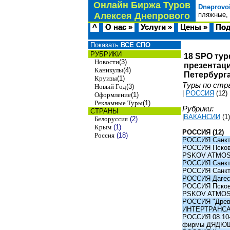
Онлайн Биржа Туров
Dneprovo
Алексея Днепрового
пляжные, 
^
О нас »
Услуги »
Цены »
Под
Показать
ВСЕ СПО
РУБРИКИ
18 SPO тур
Новости
(3)
презентаци
Каникулы
(4)
Петербурга
Круизы
(1)
Туры по стр
Новый Год
(3)
|
РОССИЯ
(12)
Оформление
(1)
Рекламные Туры
(1)
Рубрики:
СТРАНЫ
|
ВАКАНСИИ
(1)
Белоруссия
(2)
Крым
(1)
РОССИЯ (12)
Россия
(18)
РОССИЯ Санкт-
РОССИЯ Псков -
PSKOV ATMO
РОССИЯ Санкт-
РОССИЯ Санкт-
РОССИЯ Дагест
РОССИЯ Псков -
PSKOV ATMO
РОССИЯ "Древни
ИНТЕРТРАНС
РОССИЯ 08.10-1
фирмы ДЯДЮ