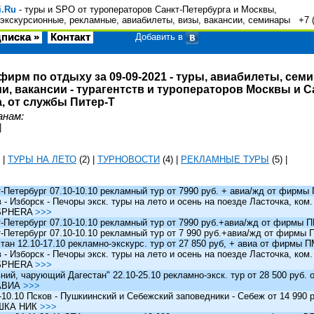
i.Ru
- туры и SPO от туроператоров Санкт-Петербурга и Москвы,
экскурсионные, рекламные, авиабилеты, визы, вакансии, семинары +7 
писка »
Контакт
Добавить в
фирм по отдыху за 09-09-2021 - туры, авиабилеты, сем
и, вакансии - турагентств и туроператоров Москвы и С
, от службы Питер-Т
анам:
|
|
ТУРЫ НА ЛЕТО
(2)
|
ТУРНОВОСТИ
(4)
|
РЕКЛАМНЫЕ ТУРЫ
(5)
|
Петербург 07.10-10.10 рекламный тур от 7990 руб. + авиа/жд от фирм
 Изборск - Печоры экск. туры на лето и осень на поезде Ласточка, ком
SPHERA
>>>
Петербург 07.10-10.10 рекламный тур от 7990 руб.+авиа/жд от фирмы
Петербург 07.10-10.10 рекламный тур от 7 990 руб.+авиа/жд от фирмы
ан 12.10-17.10 рекламно-экскурс. тур от 27 850 руб, + авиа от фирмы 
 Изборск - Печоры экск. туры на лето и осень на поезде Ласточка, ком
SPHERA
>>>
й, чарующий Дагестан" 22.10-25.10 рекламно-экск. тур от 28 500 руб.
АВИА
>>>
0.10 Псков - Пушкиинский и Себежский заповедники - Себеж от 14 990 р
ШКА НИК
>>>