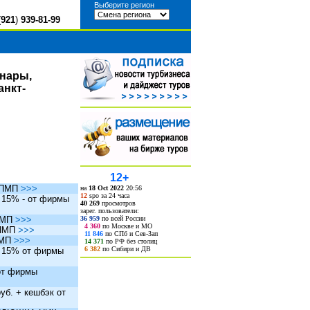
Выберите регион
(
921
)
939-81-99
инары,
анкт-
12+
ы ПМП
>>>
на
18 Oct 2022
20:56
12
spo за 24 часа
. 15% - от фирмы
40 269
просмотров
зарег. пользователи:
36 959
по всей России
 ПМП
>>>
4 360
по Москве и МО
 ПМП
>>>
11 846
по СПб и Сев-Зап
ПМП
>>>
14 371
по РФ без столиц
6 382
по Сибири и ДВ
. 15% от фирмы
 от фирмы
уб. + кешбэк от