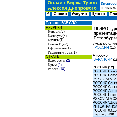
Онлайн Биржа Туров
Dneprovo
Алексея Днепрового
пляжные, 
^
О нас »
Услуги »
Цены »
Под
Показать
ВСЕ СПО
РУБРИКИ
18 SPO тур
Новости
(3)
презентаци
Каникулы
(4)
Петербурга
Круизы
(1)
Туры по стр
Новый Год
(3)
|
РОССИЯ
(12)
Оформление
(1)
Рекламные Туры
(1)
Рубрики:
СТРАНЫ
|
ВАКАНСИИ
(1)
Белоруссия
(2)
Крым
(1)
РОССИЯ (12)
Россия
(18)
РОССИЯ Санкт-
РОССИЯ Псков -
PSKOV ATMO
РОССИЯ Санкт-
РОССИЯ Санкт-
РОССИЯ Дагест
РОССИЯ Псков -
PSKOV ATMO
РОССИЯ "Древни
ИНТЕРТРАНС
РОССИЯ 08.10-1
фирмы ДЯДЮ