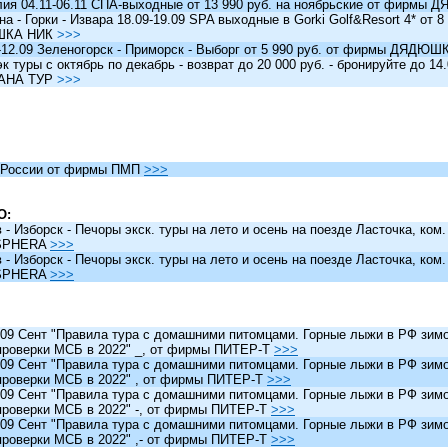
я 04.11-06.11 СПА-выходные от 13 990 руб. на ноябрьские от фирм
 - Горки - Извара 18.09-19.09 SPA выходные в Gorki Golf&Resort 4* от 8 
ШКА НИК
>>>
12.09 Зеленогорск - Приморск - Выборг от 5 990 руб. от фирмы ДЯДЮ
туры c октябрь по декабрь - возврат до 20 000 руб. - бронируйте до 14
АНА ТУР
>>>
России от фирмы ПМП
>>>
О:
 Изборск - Печоры экск. туры на лето и осень на поезде Ласточка, ком
SPHERA
>>>
 Изборск - Печоры экск. туры на лето и осень на поезде Ласточка, ком
SPHERA
>>>
 Сент "Правила тура с домашними питомцами. Горные лыжи в РФ зимо
проверки МСБ в 2022" _, от фирмы ПИТЕР-Т
>>>
 Сент "Правила тура с домашними питомцами. Горные лыжи в РФ зимо
проверки МСБ в 2022" , от фирмы ПИТЕР-Т
>>>
 Сент "Правила тура с домашними питомцами. Горные лыжи в РФ зимо
проверки МСБ в 2022" -, от фирмы ПИТЕР-Т
>>>
 Сент "Правила тура с домашними питомцами. Горные лыжи в РФ зимо
проверки МСБ в 2022" ,- от фирмы ПИТЕР-Т
>>>