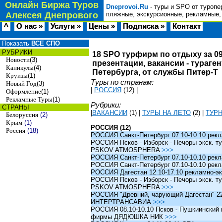
Онлайн Биржа Туров
Dneprovoi.Ru
- туры и SPO от туропе
Алексея Днепрового
пляжные, экскурсионные, рекламные,
^
О нас »
Услуги »
Цены »
Подписка »
Контакт
Показать
ВСЕ СПО
РУБРИКИ
18 SPO турфирм по отдыху за 09
Новости
(3)
презентации, вакансии - тураге
Каникулы
(4)
Петербурга, от службы Питер-Т
Круизы
(1)
Туры по странам:
Новый Год
(3)
|
РОССИЯ
(12)
|
Оформление
(1)
Рекламные Туры
(1)
Рубрики:
СТРАНЫ
|
ВАКАНСИИ
(1)
|
ТУРЫ НА ЛЕТО
(2)
|
ТУР
Белоруссия
(2)
Крым
(1)
РОССИЯ (12)
Россия
(18)
РОССИЯ Санкт-Петербург 07.10-10.10 рек
РОССИЯ Псков - Изборск - Печоры экск. ту
PSKOV ATMOSPHERA
>>>
РОССИЯ Санкт-Петербург 07.10-10.10 рек
РОССИЯ Санкт-Петербург 07.10-10.10 рек
РОССИЯ Дагестан 12.10-17.10 рекламно-эк
РОССИЯ Псков - Изборск - Печоры экск. ту
PSKOV ATMOSPHERA
>>>
РОССИЯ "Древний, чарующий Дагестан" 22.1
ИНТЕРТРАНСАВИА
>>>
РОССИЯ 08.10-10.10 Псков - Пушкиинский и
фирмы ДЯДЮШКА НИК
>>>